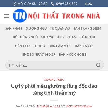
Chuyển
BLOG
MỞ CỬA 08 - 20:30
0909 354 829
đến
nội
dung
SẢN PHẨM
GIƯỜNG NGỦ
TỦ QUẦN ÁO
BÀN TRANG ĐIỂM
BỘ PHÒNG NGỦ
GIƯỜNG TẦNG TRẺ EM
TỦ RƯỢU
BÀN THỜ – TỦ THỜ
BÀN LÀM VIỆC
BÀN ĂN GỖ
GHẾ BỐ GIƯỜNG XẾP
BÀN HỌC CHO BÉ
Tìm
kiếm:
GIƯỜNG TẦNG
Gợi ý phối màu giường tầng độc đáo
tăng tính thẩm mỹ
ĐÃ ĐĂNG TRÊN
21 THÁNG 6, 2025
BỞI
NOITHATTRONGNHA