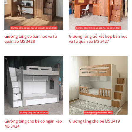
Giường tầng có bàn học và tủ
Giường Tầng Gỗ kết hợp bàn học
quần áo MS 3428
và tủ quần áo MS 3427
Giường tầng cho bé có ngăn kéo
Giường tầng cho bé MS 3419
MS 3424