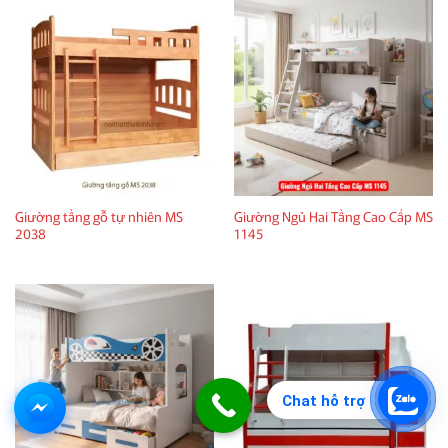
Giường tầng gỗ tự nhiên MS
Giường Ngủ Hai Tầng Cao Cấp MS
2038
1145
Chat hỗ trợ