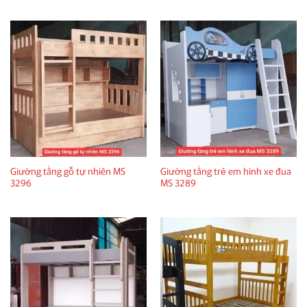
Giường tầng gỗ tự nhiên MS
Giường tầng trẻ em hình xe đua
3296
MS 3289