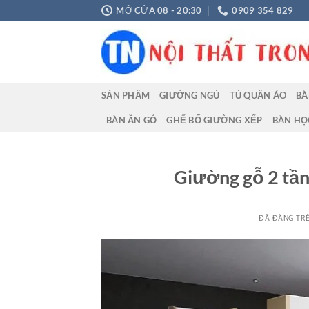
Chuyển
MỞ CỬA 08 - 20:30
0909 354 829
đến
nội
dung
SẢN PHẨM
GIƯỜNG NGỦ
TỦ QUẦN ÁO
BÀ
BÀN ĂN GỖ
GHẾ BỐ GIƯỜNG XẾP
BÀN HỌ
Giường gỗ 2 tần
ĐÃ ĐĂNG TR