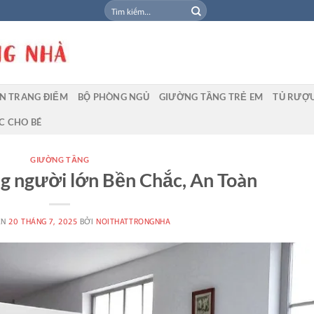
Tìm
kiếm:
N TRANG ĐIỂM
BỘ PHÒNG NGỦ
GIƯỜNG TẦNG TRẺ EM
TỦ RƯỢ
C CHO BÉ
GIƯỜNG TẦNG
g người lớn Bền Chắc, An Toàn
ÊN
20 THÁNG 7, 2025
BỞI
NOITHATTRONGNHA