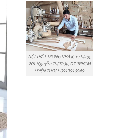
NỘI THẤT TRONG NHÀ |Cửa hàng:
201 Nguyễn Thị Thập, Q7, TPHCM
| ĐIỆN THOẠI: 0913916949