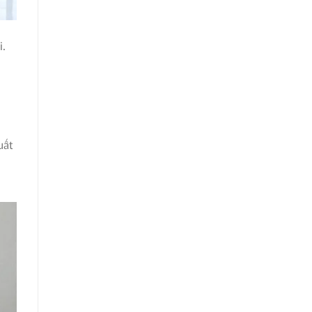
i.
uất