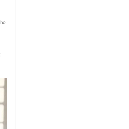
cho
c