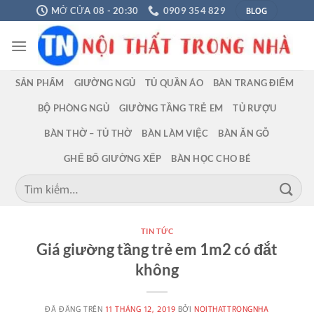
Chuyển
BLOG
MỞ CỬA 08 - 20:30
0909 354 829
đến
nội
dung
SẢN PHẨM
GIƯỜNG NGỦ
TỦ QUẦN ÁO
BÀN TRANG ĐIỂM
BỘ PHÒNG NGỦ
GIƯỜNG TẦNG TRẺ EM
TỦ RƯỢU
BÀN THỜ – TỦ THỜ
BÀN LÀM VIỆC
BÀN ĂN GỖ
GHẾ BỐ GIƯỜNG XẾP
BÀN HỌC CHO BÉ
Tìm
kiếm:
TIN TỨC
Giá giường tầng trẻ em 1m2 có đắt
không
ĐÃ ĐĂNG TRÊN
11 THÁNG 12, 2019
BỞI
NOITHATTRONGNHA