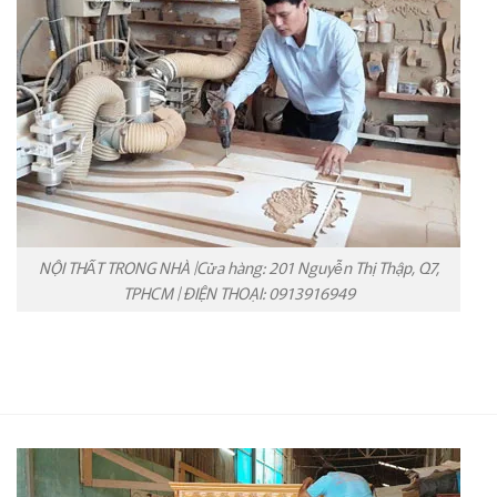
NỘI THẤT TRONG NHÀ |Cửa hàng: 201 Nguyễn Thị Thập, Q7,
TPHCM | ĐIỆN THOẠI: 0913916949