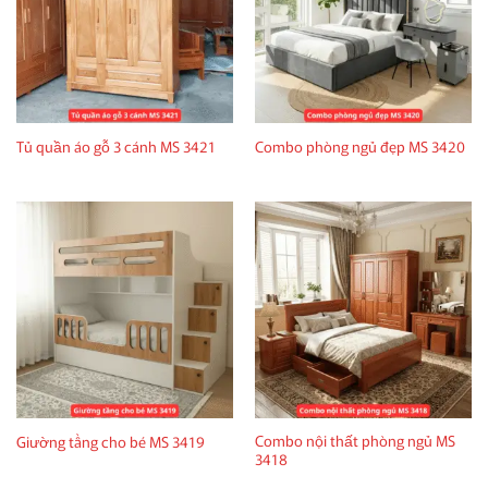
Tủ quần áo gỗ 3 cánh MS 3421
Combo phòng ngủ đẹp MS 3420
Combo nội thất phòng ngủ MS
Giường tầng cho bé MS 3419
3418