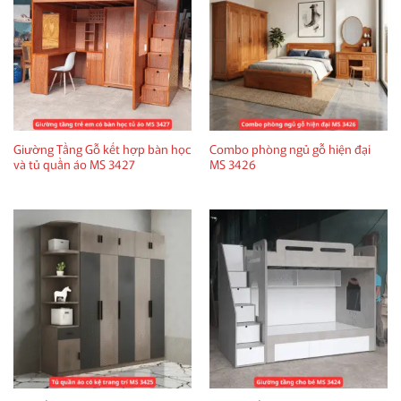
Giường Tầng Gỗ kết hợp bàn học
Combo phòng ngủ gỗ hiện đại
và tủ quần áo MS 3427
MS 3426