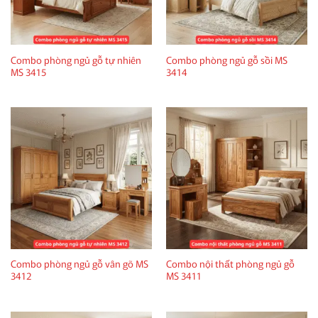
Combo phòng ngủ gỗ tự nhiên
Combo phòng ngủ gỗ sồi MS
MS 3415
3414
Combo phòng ngủ gỗ vân gõ MS
Combo nội thất phòng ngủ gỗ
3412
MS 3411