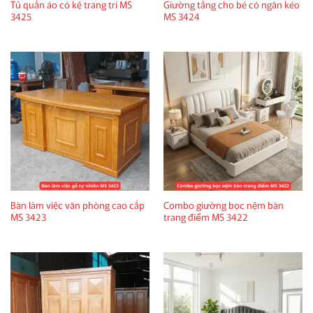
Tủ quần áo có kệ trang trí MS
Giường tầng cho bé có ngăn kéo
3425
MS 3424
Bàn làm việc văn phòng cao cấp
Combo giường bọc nệm bàn
MS 3423
trang điểm MS 3422