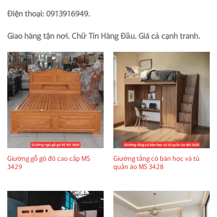
Điện thoại: 0913916949.
Giao hàng tận nơi. Chữ Tín Hàng Đầu. Giá cả cạnh tranh.
Giường gỗ gõ đỏ cao cấp MS
Giường tầng có bàn học và tủ
3429
quần áo MS 3428