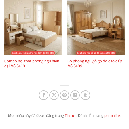
Combo nội thất phòng ngủ hiện
Bộ phòng ngủ gỗ gõ đỏ cao cấp
đại MS 3410
MS 3409
Mục nhập này đã được đăng trong
Tin tức
. Đánh dấu trang
permalink
.