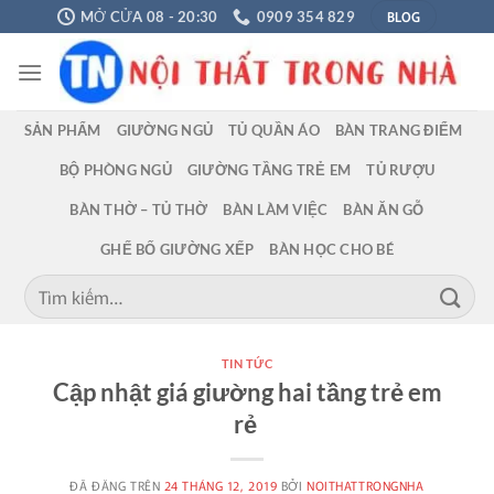
Chuyển
BLOG
MỞ CỬA 08 - 20:30
0909 354 829
đến
nội
dung
SẢN PHẨM
GIƯỜNG NGỦ
TỦ QUẦN ÁO
BÀN TRANG ĐIỂM
BỘ PHÒNG NGỦ
GIƯỜNG TẦNG TRẺ EM
TỦ RƯỢU
BÀN THỜ – TỦ THỜ
BÀN LÀM VIỆC
BÀN ĂN GỖ
GHẾ BỐ GIƯỜNG XẾP
BÀN HỌC CHO BÉ
Tìm
kiếm:
TIN TỨC
Cập nhật giá giường hai tầng trẻ em
rẻ
ĐÃ ĐĂNG TRÊN
24 THÁNG 12, 2019
BỞI
NOITHATTRONGNHA