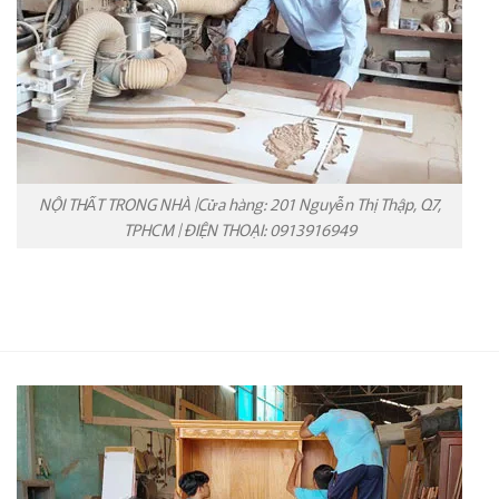
NỘI THẤT TRONG NHÀ |Cửa hàng: 201 Nguyễn Thị Thập, Q7,
TPHCM | ĐIỆN THOẠI: 0913916949