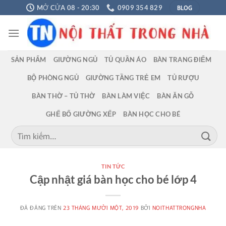
Chuyển
BLOG
MỞ CỬA 08 - 20:30
0909 354 829
đến
nội
dung
SẢN PHẨM
GIƯỜNG NGỦ
TỦ QUẦN ÁO
BÀN TRANG ĐIỂM
BỘ PHÒNG NGỦ
GIƯỜNG TẦNG TRẺ EM
TỦ RƯỢU
BÀN THỜ – TỦ THỜ
BÀN LÀM VIỆC
BÀN ĂN GỖ
GHẾ BỐ GIƯỜNG XẾP
BÀN HỌC CHO BÉ
Tìm
kiếm:
TIN TỨC
Cập nhật giá bàn học cho bé lớp 4
ĐÃ ĐĂNG TRÊN
23 THÁNG MƯỜI MỘT, 2019
BỞI
NOITHATTRONGNHA