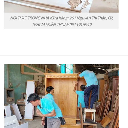
NỘI THẤT TRONG NHÀ |Cửa hàng: 201 Nguyễn Thị Thập, Q7,
TPHCM | ĐIỆN THOẠI: 0913916949