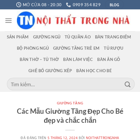
Chuyển
BLOG
MỞ CỬA 08 - 20:30
0909 354 829
đến
nội
dung
SẢN PHẨM
GIƯỜNG NGỦ
TỦ QUẦN ÁO
BÀN TRANG ĐIỂM
BỘ PHÒNG NGỦ
GIƯỜNG TẦNG TRẺ EM
TỦ RƯỢU
BÀN THỜ – TỦ THỜ
BÀN LÀM VIỆC
BÀN ĂN GỖ
GHẾ BỐ GIƯỜNG XẾP
BÀN HỌC CHO BÉ
Tìm
kiếm:
GIƯỜNG TẦNG
Các Mẫu Giường Tầng Đẹp Cho Bé
đẹp và chắc chắn
ĐÃ ĐĂNG TRÊN
5 THÁNG 12, 2024
BỞI
NOITHATTRONGNHA