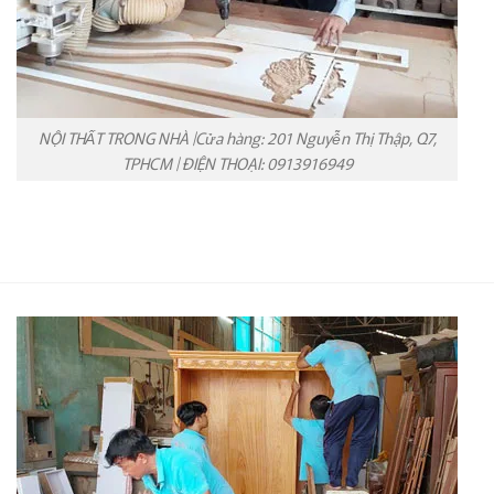
NỘI THẤT TRONG NHÀ |Cửa hàng: 201 Nguyễn Thị Thập, Q7,
TPHCM | ĐIỆN THOẠI: 0913916949