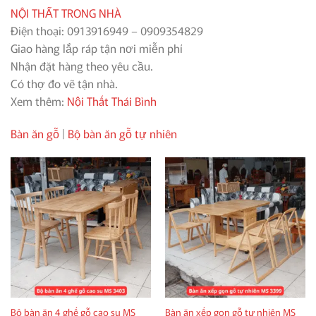
NỘI THẤT TRONG NHÀ
Điện thoại: 0913916949 – 0909354829
Giao hàng lắp ráp tận nơi miễn phí
Nhận đặt hàng theo yêu cầu.
Có thợ đo vẽ tận nhà.
Xem thêm:
Nội Thất Thái Bình
Bàn ăn gỗ
|
Bộ bàn ăn gỗ tự nhiên
Bộ bàn ăn 4 ghế gỗ cao su MS
Bàn ăn xếp gọn gỗ tự nhiên MS