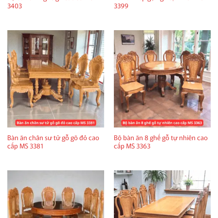
3403
3399
Bàn ăn chân sư tử gỗ gõ đỏ cao
Bộ bàn ăn 8 ghế gỗ tự nhiên cao
cấp MS 3381
cấp MS 3363