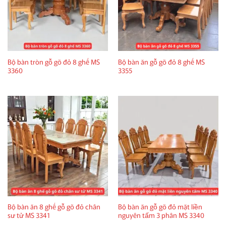
Bộ bàn tròn gỗ gõ đỏ 8 ghế MS
Bộ bàn ăn gỗ gõ đỏ 8 ghế MS
3360
3355
Bộ bàn ăn 8 ghế gỗ gõ đỏ chân
Bộ bàn ăn gỗ gõ đỏ mặt liền
sư tử MS 3341
nguyên tấm 3 phân MS 3340