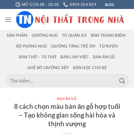
Chuyển
BLOG
MỞ CỬA 08 - 20:30
0909 354 829
đến
nội
dung
SẢN PHẨM
GIƯỜNG NGỦ
TỦ QUẦN ÁO
BÀN TRANG ĐIỂM
BỘ PHÒNG NGỦ
GIƯỜNG TẦNG TRẺ EM
TỦ RƯỢU
BÀN THỜ – TỦ THỜ
BÀN LÀM VIỆC
BÀN ĂN GỖ
GHẾ BỐ GIƯỜNG XẾP
BÀN HỌC CHO BÉ
Tìm
kiếm:
BÀN ĂN GỖ
8 cách chọn màu bàn ăn gỗ hợp tuổi
– Tạo không gian sống hài hòa và
thịnh vượng