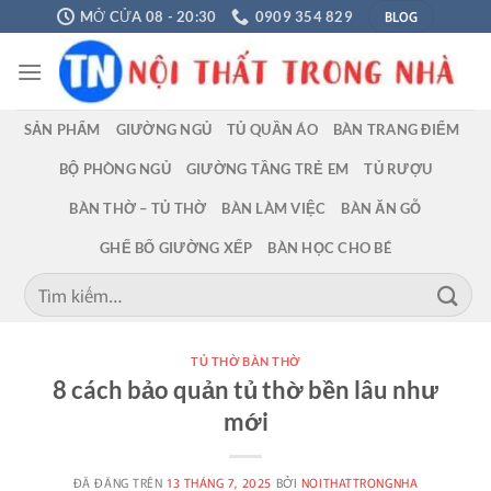
Chuyển
BLOG
MỞ CỬA 08 - 20:30
0909 354 829
đến
nội
dung
SẢN PHẨM
GIƯỜNG NGỦ
TỦ QUẦN ÁO
BÀN TRANG ĐIỂM
BỘ PHÒNG NGỦ
GIƯỜNG TẦNG TRẺ EM
TỦ RƯỢU
BÀN THỜ – TỦ THỜ
BÀN LÀM VIỆC
BÀN ĂN GỖ
GHẾ BỐ GIƯỜNG XẾP
BÀN HỌC CHO BÉ
Tìm
kiếm:
TỦ THỜ BÀN THỜ
8 cách bảo quản tủ thờ bền lâu như
mới
ĐÃ ĐĂNG TRÊN
13 THÁNG 7, 2025
BỞI
NOITHATTRONGNHA