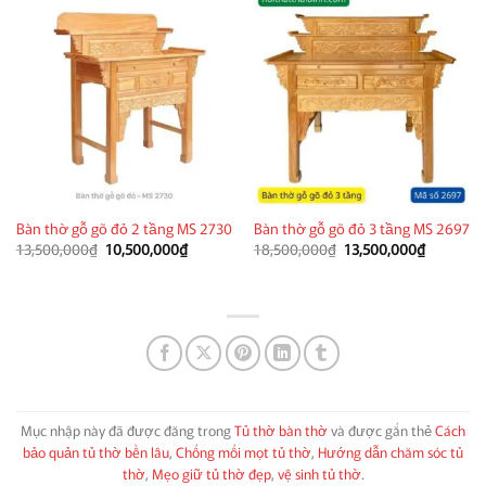
Bàn thờ gỗ gõ đỏ 2 tầng MS 2730
Bàn thờ gỗ gõ đỏ 3 tầng MS 2697
Giá
Giá
Giá
Giá
13,500,000
₫
10,500,000
₫
18,500,000
₫
13,500,000
₫
gốc
hiện
gốc
hiện
là:
tại
là:
tại
13,500,000₫.
là:
18,500,000₫.
là:
10,500,000₫.
13,500,0
Mục nhập này đã được đăng trong
Tủ thờ bàn thờ
và được gắn thẻ
Cách
bảo quản tủ thờ bền lâu
,
Chống mối mọt tủ thờ
,
Hướng dẫn chăm sóc tủ
thờ
,
Mẹo giữ tủ thờ đẹp
,
vệ sinh tủ thờ
.