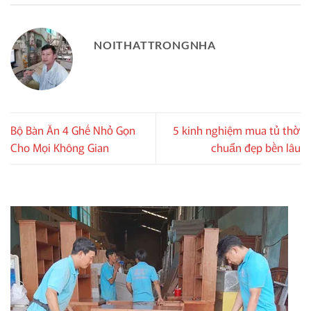
NOITHATTRONGNHA
Bộ Bàn Ăn 4 Ghế Nhỏ Gọn
5 kinh nghiệm mua tủ thờ
Cho Mọi Không Gian
chuẩn đẹp bền lâu