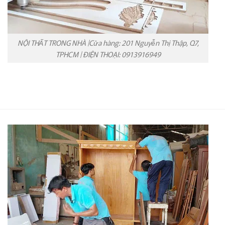
NỘI THẤT TRONG NHÀ |Cửa hàng: 201 Nguyễn Thị Thập, Q7,
TPHCM | ĐIỆN THOẠI: 0913916949