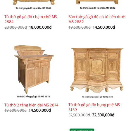
Tủ thờ gỗ gõ đỏ chạm chữ MS
Bàn thờ gỗ gõ đỏ có tủ bên dưới
2884
MS 2882
Giá
Giá
Giá
Giá
23,000,000
₫
18,000,000
₫
19,500,000
₫
14,500,000
₫
gốc
hiện
gốc
hiện
là:
tại
là:
tại
23,000,000₫.
là:
19,500,000₫.
là:
18,000,000₫.
14,500,0
Tủ thờ gỗ gõ đỏ bụng phệ MS
Tủ thờ 2 tầng hiện đại MS 2874
3139
Giá
Giá
19,500,000
₫
14,500,000
₫
gốc
hiện
Giá
Giá
37,500,000
₫
32,500,000
₫
là:
tại
gốc
hiện
19,500,000₫.
là:
là:
tại
14,500,000₫.
37,500,000₫.
là:
32,500,0