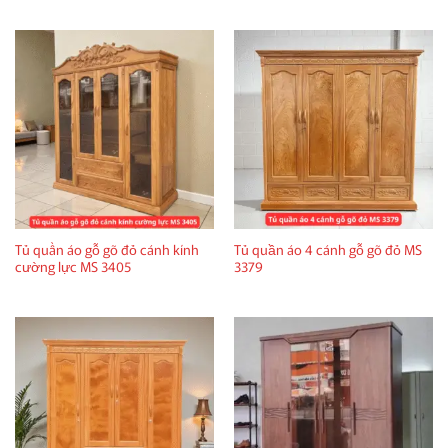
Tủ quần áo gỗ gõ đỏ cánh kính
Tủ quần áo 4 cánh gỗ gõ đỏ MS
cường lực MS 3405
3379