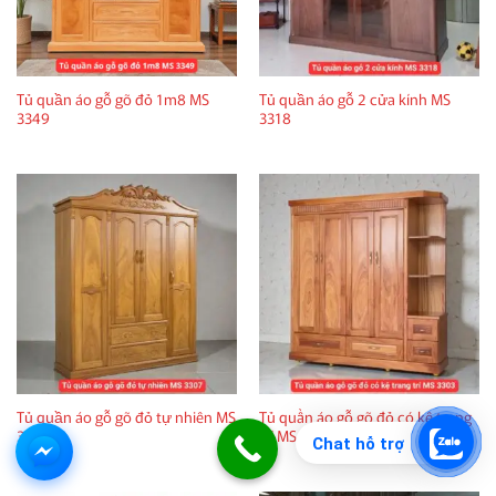
Tủ quần áo gỗ gõ đỏ 1m8 MS
Tủ quần áo gỗ 2 cửa kính MS
3349
3318
Tủ quần áo gỗ gõ đỏ tự nhiên MS
Tủ quần áo gỗ gõ đỏ có kệ trang
3307
trí MS 3303
Chat hỗ trợ