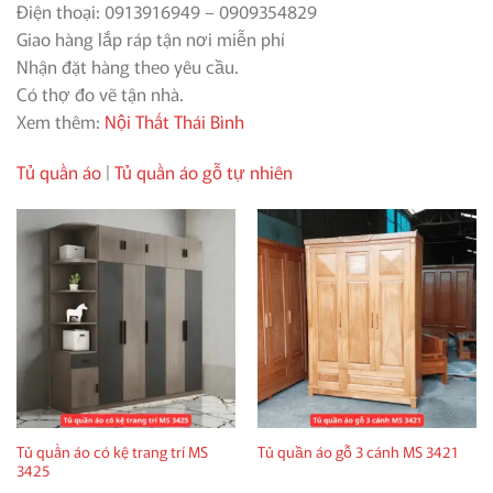
Điện thoại: 0913916949 – 0909354829
Giao hàng lắp ráp tận nơi miễn phí
Nhận đặt hàng theo yêu cầu.
Có thợ đo vẽ tận nhà.
Xem thêm:
Nội Thất Thái Bình
Tủ quần áo
|
Tủ quần áo gỗ tự nhiên
Tủ quần áo có kệ trang trí MS
Tủ quần áo gỗ 3 cánh MS 3421
3425