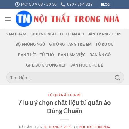
Chuyển
BLOG
MỞ CỬA 08 - 20:30
0909 354 829
đến
nội
dung
SẢN PHẨM
GIƯỜNG NGỦ
TỦ QUẦN ÁO
BÀN TRANG ĐIỂM
BỘ PHÒNG NGỦ
GIƯỜNG TẦNG TRẺ EM
TỦ RƯỢU
BÀN THỜ – TỦ THỜ
BÀN LÀM VIỆC
BÀN ĂN GỖ
GHẾ BỐ GIƯỜNG XẾP
BÀN HỌC CHO BÉ
Tìm
kiếm:
TỦ QUẦN ÁO GIÁ RẺ
7 lưu ý chọn chất liệu tủ quần áo
Đúng Chuẩn
ĐÃ ĐĂNG TRÊN
30 THÁNG 7, 2025
BỞI
NOITHATTRONGNHA