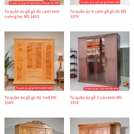
Tủ quần áo gỗ gõ đỏ cánh kính
Tủ quần áo 4 cánh gỗ gõ đỏ MS
cường lực MS 3405
3379
Tủ quần áo gỗ gõ đỏ 1m8 MS
Tủ quần áo gỗ 2 cửa kính MS
3349
3318