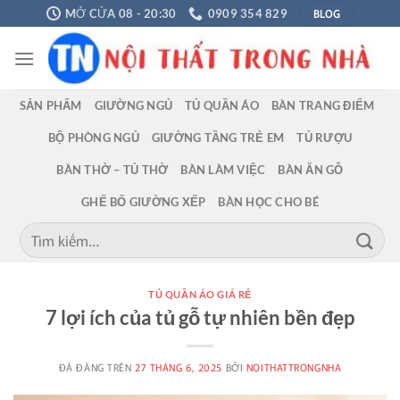
Chuyển
BLOG
MỞ CỬA 08 - 20:30
0909 354 829
đến
nội
dung
SẢN PHẨM
GIƯỜNG NGỦ
TỦ QUẦN ÁO
BÀN TRANG ĐIỂM
BỘ PHÒNG NGỦ
GIƯỜNG TẦNG TRẺ EM
TỦ RƯỢU
BÀN THỜ – TỦ THỜ
BÀN LÀM VIỆC
BÀN ĂN GỖ
GHẾ BỐ GIƯỜNG XẾP
BÀN HỌC CHO BÉ
Tìm
kiếm:
TỦ QUẦN ÁO GIÁ RẺ
7 lợi ích của tủ gỗ tự nhiên bền đẹp
ĐÃ ĐĂNG TRÊN
27 THÁNG 6, 2025
BỞI
NOITHATTRONGNHA