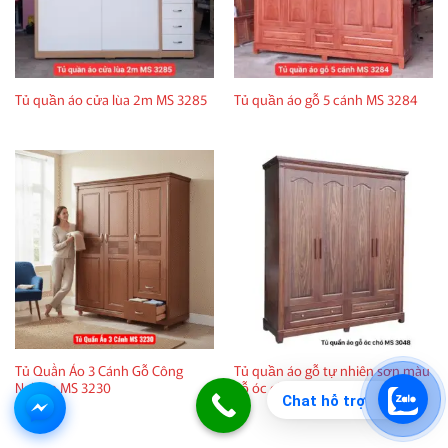
Tủ quần áo cửa lùa 2m MS 3285
Tủ quần áo gỗ 5 cánh MS 3284
Tủ Quần Áo 3 Cánh Gỗ Công
Tủ quần áo gỗ tự nhiên sơn màu
Nghiệp MS 3230
gỗ óc chó MS 3048
Chat hỗ trợ