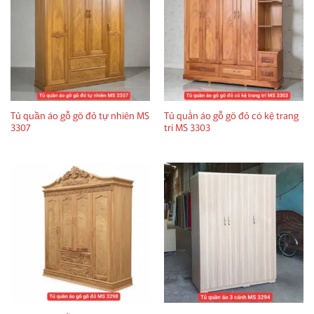
Tủ quần áo gỗ gõ đỏ tự nhiên MS
Tủ quần áo gỗ gõ đỏ có kệ trang
3307
trí MS 3303