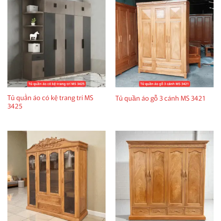
Tủ quần áo có kệ trang trí MS
Tủ quần áo gỗ 3 cánh MS 3421
3425