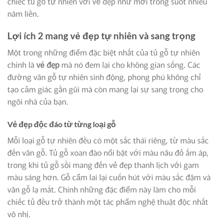
chiếc tủ gỗ tự nhiên với vẻ đẹp như mới trong suốt nhiều
năm liền.
Lợi ích 2 mang vẻ đẹp tự nhiên và sang trọng
Một trong những điểm đặc biệt nhất của tủ gỗ tự nhiên
chính là
vẻ đẹp
mà nó đem lại cho không gian sống. Các
đường vân gỗ tự nhiên sinh động, phong phú không chỉ
tạo cảm giác gần gũi mà còn mang lại sự sang trọng cho
ngôi nhà của bạn.
Vẻ đẹp độc đáo từ từng loại gỗ
Mỗi loại gỗ tự nhiên đều có một sắc thái riêng, từ màu sắc
đến vân gỗ. Tủ gỗ xoan đào nổi bật với màu nâu đỏ ấm áp,
trong khi tủ gỗ sồi mang đến vẻ đẹp thanh lịch với gam
màu sáng hơn. Gỗ cẩm lai lại cuốn hút với màu sắc đậm và
vân gỗ lạ mắt. Chính những đặc điểm này làm cho mỗi
chiếc tủ đều trở thành một tác phẩm nghệ thuật độc nhất
vô nhị.