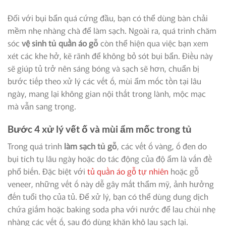
Đối với bụi bẩn quá cứng đầu, bạn có thể dùng bàn chải
mềm nhẹ nhàng chà để làm sạch. Ngoài ra, quá trình chăm
sóc
vệ sinh tủ quần áo gỗ
còn thể hiện qua việc bạn xem
xét các khe hở, kẽ rãnh để không bỏ sót bụi bẩn. Điều này
sẽ giúp tủ trở nên sáng bóng và sạch sẽ hơn, chuẩn bị
bước tiếp theo xử lý các vết ố, mùi ẩm mốc tồn tại lâu
ngày, mang lại không gian nội thất trong lành, mộc mạc
mà vẫn sang trọng.
Bước 4 xử lý vết ố và mùi ẩm mốc trong tủ
Trong quá trình
làm sạch tủ gỗ
, các vết ố vàng, ố đen do
bụi tích tụ lâu ngày hoặc do tác động của độ ẩm là vấn đề
phổ biến. Đặc biệt với
tủ quần áo gỗ tự nhiên
hoặc gỗ
veneer, những vết ố này dễ gây mất thẩm mỹ, ảnh hưởng
đến tuổi thọ của tủ. Để xử lý, bạn có thể dùng dung dịch
chứa giấm hoặc baking soda pha với nước để lau chùi nhẹ
nhàng các vết ố, sau đó dùng khăn khô lau sạch lại.