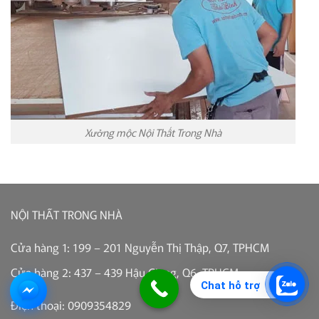
Xưởng mộc Nội Thất Trong Nhà
NỘI THẤT TRONG NHÀ
Cửa hàng 1: 199 – 201 Nguyễn Thị Thập, Q7, TPHCM
Cửa hàng 2: 437 – 439 Hậu Giang, Q6, TPHCM
Chat hỗ trợ
Điện thoại: 0909354829