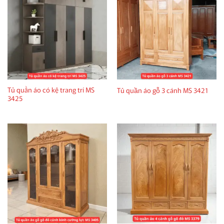
Tủ quần áo có kệ trang trí MS
Tủ quần áo gỗ 3 cánh MS 3421
3425