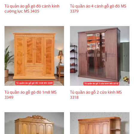
Tủ quần áo gỗ gõ đỏ cánh kính
Tủ quần áo 4 cánh gỗ gõ đỏ MS
cường lực MS 3405
3379
Tủ quần áo gỗ gõ đỏ 1m8 MS
Tủ quần áo gỗ 2 cửa kính MS
3349
3318