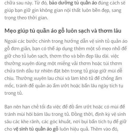
chữa sau này. Từ đó,
bảo dưỡng tủ quần áo
đúng cách sẽ
giúp bạn giữ gìn không gian nội thất luôn bền đẹp, sang
trọng theo thời gian.
Mẹo giúp tủ quần áo gỗ luôn sạch và thơm lâu
Ngoài các bước chính trong hướng dẫn vệ sinh tủ quần áo
gỗ đơn giản, bạn có thể áp dụng thêm một số mẹo nhỏ để
giữ cho tủ luôn sạch, thơm tho và bền đẹp lâu dài. việc
thường xuyên dùng một miếng vải thơm hoặc túi thơm
chứa tinh dầu tự nhiên đặt bên trong tủ giúp giữ mùi dễ
chịu. Thường xuyên lau chùi và làm khô tủ để chống ẩm
mốc, tránh để quần áo ẩm ướt hoặc bẩn lâu ngày tích tụ
trong tủ.
Bạn nên hạn chế tối đa việc để đồ ẩm ướt hoặc có mùi để
tránh mùi hôi bám lâu trong tủ. Đồng thời, định kỳ vệ sinh
sâu các khe rãnh, các góc khuất, nơi bụi bẩn tích tụ để giữ
cho
vệ sinh tủ quần áo gỗ
luôn hiệu quả. Thêm vào đó,