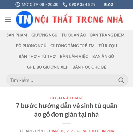
Chuyển
BLOG
MỞ CỬA 08 - 20:30
0909 354 829
đến
nội
dung
SẢN PHẨM
GIƯỜNG NGỦ
TỦ QUẦN ÁO
BÀN TRANG ĐIỂM
BỘ PHÒNG NGỦ
GIƯỜNG TẦNG TRẺ EM
TỦ RƯỢU
BÀN THỜ – TỦ THỜ
BÀN LÀM VIỆC
BÀN ĂN GỖ
GHẾ BỐ GIƯỜNG XẾP
BÀN HỌC CHO BÉ
Tìm
kiếm:
TỦ QUẦN ÁO GIÁ RẺ
7 bước hướng dẫn vệ sinh tủ quần
áo gỗ đơn giản tại nhà
ĐÃ ĐĂNG TRÊN
13 THÁNG 10, 2025
BỞI
NOITHATTRONGNHA