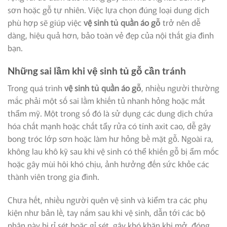
sơn hoặc gỗ tự nhiên. Việc lựa chọn đúng loại dung dịch
phù hợp sẽ giúp việc
vệ sinh tủ quần áo gỗ
trở nên dễ
dàng, hiệu quả hơn, bảo toàn vẻ đẹp của nội thất gia đình
bạn.
Những sai lầm khi vệ sinh tủ gỗ cần tránh
Trong quá trình
vệ sinh tủ quần áo gỗ
, nhiều người thường
mắc phải một số sai lầm khiến tủ nhanh hỏng hoặc mất
thẩm mỹ. Một trong số đó là sử dụng các dung dịch chứa
hóa chất mạnh hoặc chất tẩy rửa có tính axit cao, dễ gây
bong tróc lớp sơn hoặc làm hư hỏng bề mặt gỗ. Ngoài ra,
không lau khô kỹ sau khi vệ sinh có thể khiến gỗ bị ẩm mốc
hoặc gây mùi hôi khó chịu, ảnh hưởng đến sức khỏe các
thành viên trong gia đình.
Chưa hết, nhiều người quên vệ sinh và kiểm tra các phụ
kiện như bản lề, tay nắm sau khi vệ sinh, dẫn tới các bộ
phận này bị rỉ sét hoặc gỉ sét, gây khó khăn khi mở, đóng