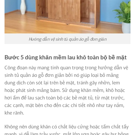
Hướng dẫn vệ sinh tủ quần áo gỗ đơn giản
Bước 5 dùng khăn mềm lau khô toàn bộ bề mặt
Công đoạn này mang tính quan trọng trong hướng dẫn vệ
sinh tủ quần áo gỗ đơn giản bởi nó giúp loại bỏ mảng
dung dịch còn sót lại trên bề mặt, tránh gây nhờn, lem
hoặc phát sinh mảng bám. Sử dụng khăn mềm, khô hoặc
hơi ẩm để lau sạch toàn bộ các bề mặt tủ, từ mặt trước,
các cạnh, mặt bên cho đến các chi tiết nhỏ như tay nắm,
khe rãnh.
Không nên dùng khăn có chất liệu cứng hoặc tẩm chất tẩy
mạnh, vì dễ làm trầy xước, mất lớp sơn hoặc gây hư hỏng