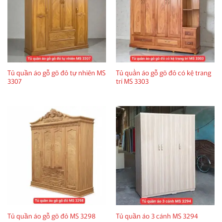
Tủ quần áo gỗ gõ đỏ tự nhiên MS
Tủ quần áo gỗ gõ đỏ có kệ trang
3307
trí MS 3303
Tủ quần áo gỗ gõ đỏ MS 3298
Tủ quần áo 3 cánh MS 3294