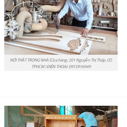
NỘI THẤT TRONG NHÀ |Cửa hàng: 201 Nguyễn Thị Thập, Q7,
TPHCM | ĐIỆN THOẠI: 0913916949