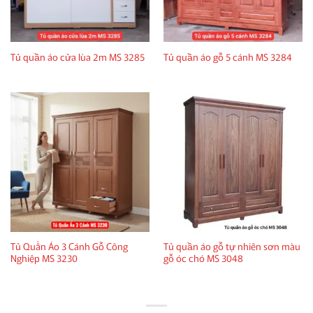
Tủ quần áo cửa lùa 2m MS 3285
Tủ quần áo gỗ 5 cánh MS 3284
Tủ Quần Áo 3 Cánh Gỗ Công
Tủ quần áo gỗ tự nhiên sơn màu
Nghiệp MS 3230
gỗ óc chó MS 3048