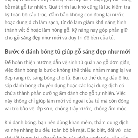
bề mặt gỗ tự nhiên. Quá trình lau khô cũng là lúc kiểm tra
kỹ toàn bộ cấu trúc, đảm bảo không còn đọng lại nước
hoặc dung dịch làm sạch, từ đó làm giảm khả năng hình
thành vết ố hoặc làm hỏng gỗ. Kỹ năng này góp phần giữ
cho
gỗ sáng đẹp như mới
và duy trì độ bền của tủ.
Bước 6 đánh bóng tủ giúp gỗ sáng đẹp như mới
Để hoàn thiện hướng dẫn vệ sinh tủ quần áo gỗ đơn giản,
việc đánh bóng là bước không thể thiếu nhằm mang lại vẻ
đẹp rạng rỡ, sáng bóng cho tủ. Bạn có thể dùng dầu ô liu,
sáp đánh bóng chuyên dụng hoặc các loại dung dịch có
chứa thành phần dưỡng ẩm dành cho gỗ tự nhiên. Việc
này không chỉ giúp làm mới vẻ ngoài của tủ mà còn đóng
vai trò bảo vệ lớp sơn, chống trầy xước, chống ẩm mốc.
Khi đánh bóng, bạn nên dùng khăn mềm, thấm dung dịch
và nhẹ nhàng lau đều toàn bộ bề mặt. Đặc biệt, đối với các
chi tiết trang trí, vân gỗ hoặc các phần cạnh góc, cần cẩn