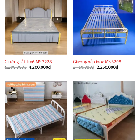
Giường sắt 1m6 MS 3228
Giường xếp inox MS 3208
Giá
Giá
Giá
Giá
6,200,000
₫
4,200,000
₫
2,750,000
₫
2,250,000
₫
gốc
hiện
gốc
hiện
là:
tại
là:
tại
6,200,000₫.
là:
2,750,000₫.
là:
4,200,000₫.
2,250,000₫