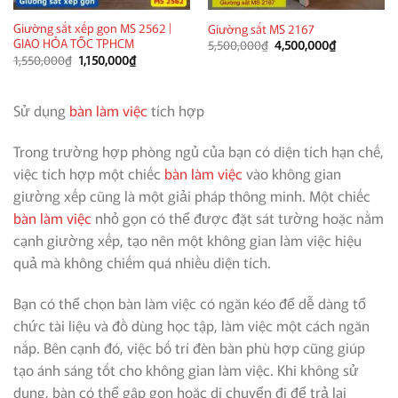
Giường sắt xếp gọn MS 2562 |
Giường sắt MS 2167
GIAO HỎA TỐC TPHCM
Giá
Giá
5,500,000
₫
4,500,000
₫
gốc
hiện
Giá
Giá
1,550,000
₫
1,150,000
₫
là:
tại
gốc
hiện
5,500,000₫.
là:
là:
tại
4,500,000₫
1,550,000₫.
là:
1,150,000₫.
Sử dụng
bàn làm việc
tích hợp
Trong trường hợp phòng ngủ của bạn có diện tích hạn chế,
việc tích hợp một chiếc
bàn làm việc
vào không gian
giường xếp cũng là một giải pháp thông minh. Một chiếc
bàn làm việc
nhỏ gọn có thể được đặt sát tường hoặc nằm
cạnh giường xếp, tạo nên một không gian làm việc hiệu
quả mà không chiếm quá nhiều diện tích.
Bạn có thể chọn bàn làm việc có ngăn kéo để dễ dàng tổ
chức tài liệu và đồ dùng học tập, làm việc một cách ngăn
nắp. Bên cạnh đó, việc bố trí đèn bàn phù hợp cũng giúp
tạo ánh sáng tốt cho không gian làm việc. Khi không sử
dụng, bàn có thể gập gọn hoặc di chuyển đi để trả lại