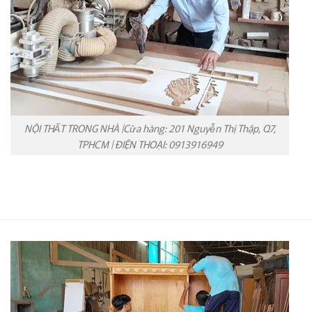
NỘI THẤT TRONG NHÀ |Cửa hàng: 201 Nguyễn Thị Thập, Q7,
TPHCM | ĐIỆN THOẠI: 0913916949