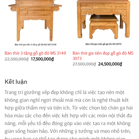
Bàn thờ gia tiên đẹp gỗ gõ đỏ MS
Bàn thờ 3 tầng gỗ gõ đỏ MS 3149
3073
Giá
Giá
22,500,000
₫
17,500,000
₫
gốc
hiện
Giá
Giá
27,500,000
₫
24,500,000
₫
là:
tại
gốc
hiện
22,500,000₫.
là:
là:
tại
17,500,000₫.
27,500,000₫.
là:
24,500,0
Kết luận
Trang trí giường xếp đẹp không chỉ là việc tạo nên một
không gian nghỉ ngơi thoải mái mà còn là nghệ thuật kết
hợp giữa thẩm mỹ và tiện ích. Từ việc chọn bộ chăn ga hài
hòa màu sắc cho đến việc kết hợp với các món nội thất đa
năng, mỗi yếu tố đều đóng góp vào việc tạo ra một không
gian sống hoàn hảo. Với những ý tưởng và mẹo nhỏ trên,
hy vọng bạn có thể tạo dựng cho mình một không gian