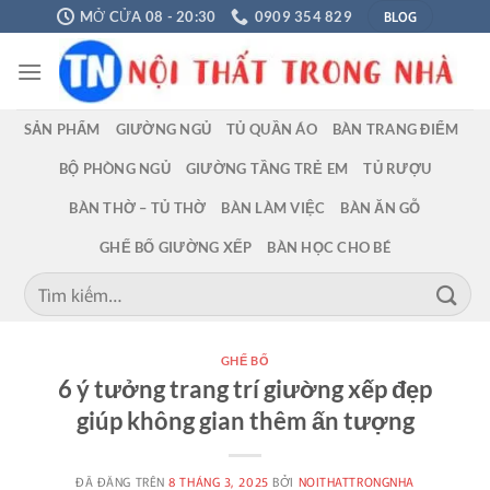
Chuyển
BLOG
MỞ CỬA 08 - 20:30
0909 354 829
đến
nội
dung
SẢN PHẨM
GIƯỜNG NGỦ
TỦ QUẦN ÁO
BÀN TRANG ĐIỂM
BỘ PHÒNG NGỦ
GIƯỜNG TẦNG TRẺ EM
TỦ RƯỢU
BÀN THỜ – TỦ THỜ
BÀN LÀM VIỆC
BÀN ĂN GỖ
GHẾ BỐ GIƯỜNG XẾP
BÀN HỌC CHO BÉ
Tìm
kiếm:
GHẾ BỐ
6 ý tưởng trang trí giường xếp đẹp
giúp không gian thêm ấn tượng
ĐÃ ĐĂNG TRÊN
8 THÁNG 3, 2025
BỞI
NOITHATTRONGNHA