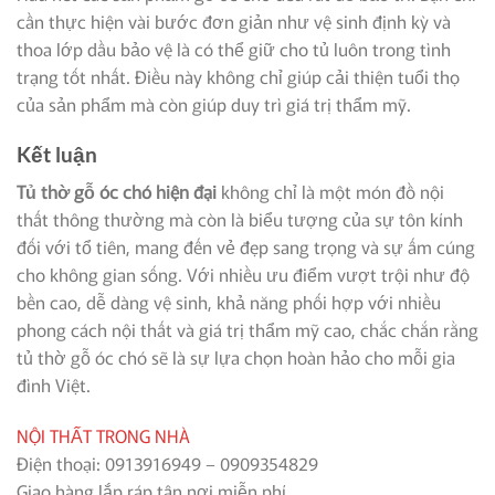
cần thực hiện vài bước đơn giản như vệ sinh định kỳ và
thoa lớp dầu bảo vệ là có thể giữ cho tủ luôn trong tình
trạng tốt nhất. Điều này không chỉ giúp cải thiện tuổi thọ
của sản phẩm mà còn giúp duy trì giá trị thẩm mỹ.
Kết luận
Tủ thờ gỗ óc chó hiện đại
không chỉ là một món đồ nội
thất thông thường mà còn là biểu tượng của sự tôn kính
đối với tổ tiên, mang đến vẻ đẹp sang trọng và sự ấm cúng
cho không gian sống. Với nhiều ưu điểm vượt trội như độ
bền cao, dễ dàng vệ sinh, khả năng phối hợp với nhiều
phong cách nội thất và giá trị thẩm mỹ cao, chắc chắn rằng
tủ thờ gỗ óc chó sẽ là sự lựa chọn hoàn hảo cho mỗi gia
đình Việt.
NỘI THẤT TRONG NHÀ
Điện thoại: 0913916949 – 0909354829
Giao hàng lắp ráp tận nơi miễn phí