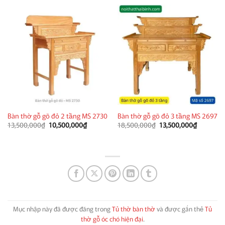
37,500,000₫.
là:
32,500,0
Bàn thờ gỗ gõ đỏ 2 tầng MS 2730
Bàn thờ gỗ gõ đỏ 3 tầng MS 2697
Giá
Giá
Giá
Giá
13,500,000
₫
10,500,000
₫
18,500,000
₫
13,500,000
₫
gốc
hiện
gốc
hiện
là:
tại
là:
tại
13,500,000₫.
là:
18,500,000₫.
là:
10,500,000₫.
13,500,0
Mục nhập này đã được đăng trong
Tủ thờ bàn thờ
và được gắn thẻ
Tủ
thờ gỗ óc chó hiện đại
.