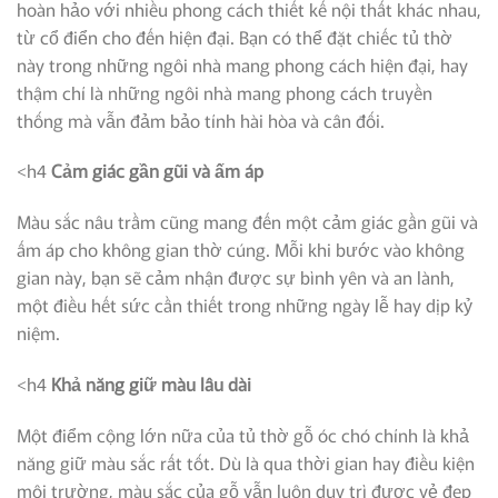
hoàn hảo với nhiều phong cách thiết kế nội thất khác nhau,
từ cổ điển cho đến hiện đại. Bạn có thể đặt chiếc tủ thờ
này trong những ngôi nhà mang phong cách hiện đại, hay
thậm chí là những ngôi nhà mang phong cách truyền
thống mà vẫn đảm bảo tính hài hòa và cân đối.
<h4
Cảm giác gần gũi và ấm áp
Màu sắc nâu trầm cũng mang đến một cảm giác gần gũi và
ấm áp cho không gian thờ cúng. Mỗi khi bước vào không
gian này, bạn sẽ cảm nhận được sự bình yên và an lành,
một điều hết sức cần thiết trong những ngày lễ hay dịp kỷ
niệm.
<h4
Khả năng giữ màu lâu dài
Một điểm cộng lớn nữa của tủ thờ gỗ óc chó chính là khả
năng giữ màu sắc rất tốt. Dù là qua thời gian hay điều kiện
môi trường, màu sắc của gỗ vẫn luôn duy trì được vẻ đẹp