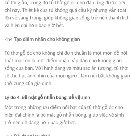
kế tối giản, trong đó tủ thờ gỗ óc chó đáp ứng được tiêu
chí này. Thiết kế của tủ không quá cầu kỳ nhưng vẫn toát
lên vẻ sang trọng, giúp không gian sống trở nên thanh lịch
và hiện đại hơn bao giờ hết.
<h4
Tạo điểm nhấn cho không gian
Tủ thờ gỗ óc chó không chỉ đơn thuần là một món đồ nội
thất mà còn là một điểm nhấn hấp dẫn cho không gian
sống của bạn. Với hình dáng và màu sắc ấn tượng, tủ thờ
sẽ thu hút ánh nhìn của mọi người, làm nổi bật không gian
thờ cúng của gia đình.
Lý do 4: Bề mặt gỗ nhẵn bóng, dễ vệ sinh
Một trong những ưu điểm nổi bật của tủ thờ gỗ óc chó
hiện đại chính là bề mặt gỗ nhẵn bóng, giúp việc vệ sinh
trở nên dễ dàng hơn bao giờ hết.
<h4
Dễ dàng lau chùi