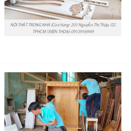
NỘI THẤT TRONG NHÀ |Cửa hàng: 201 Nguyễn Thị Thập, Q7,
TPHCM | ĐIỆN THOẠI: 0913916949