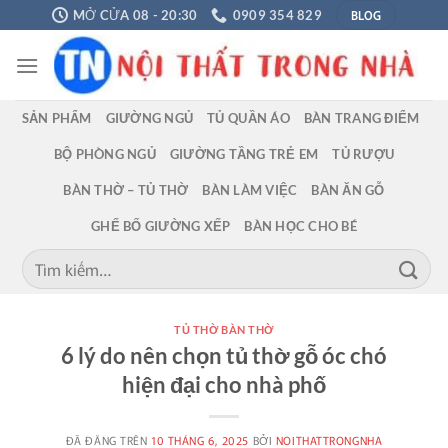
Chuyển
BLOG
MỞ CỬA 08 - 20:30
0909 354 829
đến
nội
dung
SẢN PHẨM
GIƯỜNG NGỦ
TỦ QUẦN ÁO
BÀN TRANG ĐIỂM
BỘ PHÒNG NGỦ
GIƯỜNG TẦNG TRẺ EM
TỦ RƯỢU
BÀN THỜ – TỦ THỜ
BÀN LÀM VIỆC
BÀN ĂN GỖ
GHẾ BỐ GIƯỜNG XẾP
BÀN HỌC CHO BÉ
Tìm
kiếm:
TỦ THỜ BÀN THỜ
6 lý do nên chọn tủ thờ gỗ óc chó
hiện đại cho nhà phố
ĐÃ ĐĂNG TRÊN
10 THÁNG 6, 2025
BỞI
NOITHATTRONGNHA