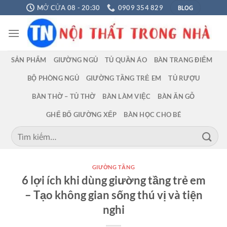
Chuyển
BLOG
MỞ CỬA 08 - 20:30
0909 354 829
đến
nội
dung
SẢN PHẨM
GIƯỜNG NGỦ
TỦ QUẦN ÁO
BÀN TRANG ĐIỂM
BỘ PHÒNG NGỦ
GIƯỜNG TẦNG TRẺ EM
TỦ RƯỢU
BÀN THỜ – TỦ THỜ
BÀN LÀM VIỆC
BÀN ĂN GỖ
GHẾ BỐ GIƯỜNG XẾP
BÀN HỌC CHO BÉ
Tìm
kiếm:
GIƯỜNG TẦNG
6 lợi ích khi dùng giường tầng trẻ em
– Tạo không gian sống thú vị và tiện
nghi