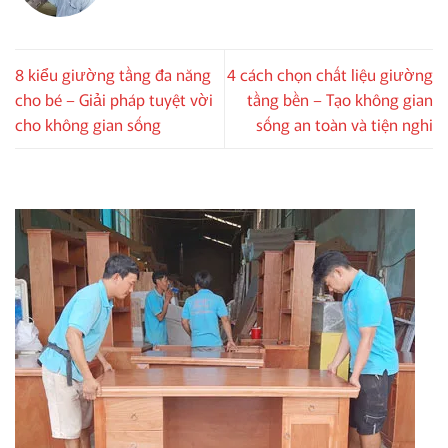
8 kiểu giường tầng đa năng
4 cách chọn chất liệu giường
cho bé – Giải pháp tuyệt vời
tầng bền – Tạo không gian
cho không gian sống
sống an toàn và tiện nghi