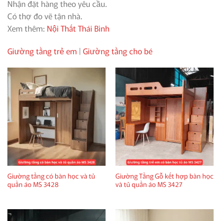
Nhận đặt hàng theo yêu cầu.
Có thợ đo vẽ tận nhà.
Xem thêm:
Nội Thất Thái Bình
Giường tầng trẻ em
|
Giường tầng cho bé
Giường tầng có bàn học và tủ
Giường Tầng Gỗ kết hợp bàn học
quần áo MS 3428
và tủ quần áo MS 3427