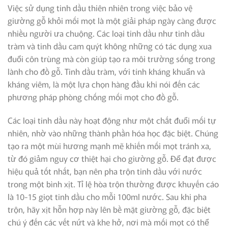
Việc sử dụng tinh dầu thiên nhiên trong việc bảo vệ
giường gỗ khỏi mối mọt là một giải pháp ngày càng được
nhiều người ưa chuộng. Các loại tinh dầu như tinh dầu
tràm và tinh dầu cam quýt không những có tác dụng xua
đuổi côn trùng mà còn giúp tạo ra môi trường sống trong
lành cho đồ gỗ. Tinh dầu tràm, với tính kháng khuẩn và
kháng viêm, là một lựa chọn hàng đầu khi nói đến các
phương pháp phòng chống mối mọt cho đồ gỗ.
Các loại tinh dầu này hoạt động như một chất đuổi mối tự
nhiên, nhờ vào những thành phần hóa học đặc biệt. Chúng
tạo ra một mùi hương mạnh mẽ khiến mối mọt tránh xa,
từ đó giảm nguy cơ thiệt hại cho giường gỗ. Để đạt được
hiệu quả tốt nhất, bạn nên pha trộn tinh dầu với nước
trong một bình xịt. Tỉ lệ hòa trộn thường được khuyến cáo
là 10-15 giọt tinh dầu cho mỗi 100ml nước. Sau khi pha
trộn, hãy xịt hỗn hợp này lên bề mặt giường gỗ, đặc biệt
chú ý đến các vết nứt và khe hở, nơi mà mối mọt có thể