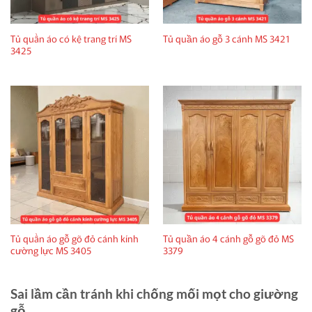
Tủ quần áo có kệ trang trí MS
Tủ quần áo gỗ 3 cánh MS 3421
3425
Tủ quần áo gỗ gõ đỏ cánh kính
Tủ quần áo 4 cánh gỗ gõ đỏ MS
cường lực MS 3405
3379
Sai lầm cần tránh khi chống mối mọt cho giường
gỗ