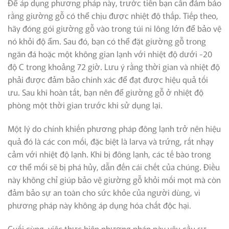
Để áp dụng phương pháp này, trước tiên bạn cần đảm bảo
rằng giường gỗ có thể chịu được nhiệt độ thấp. Tiếp theo,
hãy đóng gói giường gỗ vào trong túi ni lông lớn để bảo vệ
nó khỏi độ ẩm. Sau đó, bạn có thể đặt giường gỗ trong
ngăn đá hoặc một không gian lạnh với nhiệt độ dưới -20
độ C trong khoảng 72 giờ. Lưu ý rằng thời gian và nhiệt độ
phải được đảm bảo chính xác để đạt được hiệu quả tối
ưu. Sau khi hoàn tất, bạn nên để giường gỗ ở nhiệt độ
phòng một thời gian trước khi sử dụng lại.
Một lý do chính khiến phương pháp đông lạnh trở nên hiệu
quả đó là các con mối, đặc biệt là larva và trứng, rất nhạy
cảm với nhiệt độ lạnh. Khi bị đông lạnh, các tế bào trong
cơ thể mối sẽ bị phá hủy, dẫn đến cái chết của chúng. Điều
này không chỉ giúp bảo vệ giường gỗ khỏi mối mọt mà còn
đảm bảo sự an toàn cho sức khỏe của người dùng, vì
phương pháp này không áp dụng hóa chất độc hại.
Cuối cùng, việc thực hiện phương pháp này yêu cầu sự