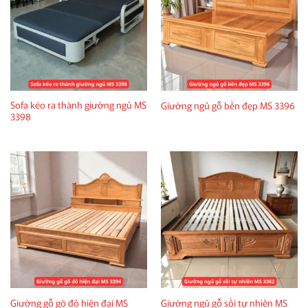
Sofa kéo ra thành giường ngủ MS
Giường ngủ gỗ bền đẹp MS 3396
3398
Giường gỗ gõ đỏ hiện đại MS
Giường ngủ gỗ sồi tự nhiên MS