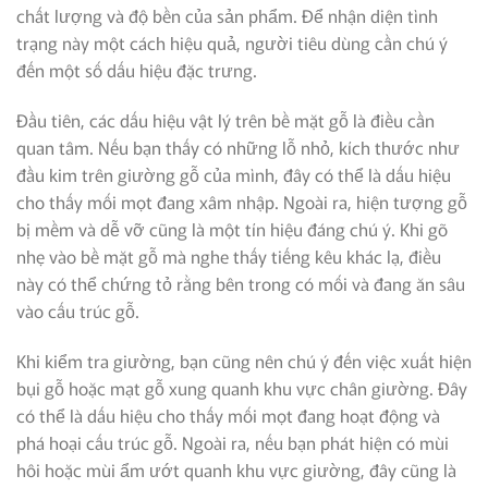
chất lượng và độ bền của sản phẩm. Để nhận diện tình
trạng này một cách hiệu quả, người tiêu dùng cần chú ý
đến một số dấu hiệu đặc trưng.
Đầu tiên, các dấu hiệu vật lý trên bề mặt gỗ là điều cần
quan tâm. Nếu bạn thấy có những lỗ nhỏ, kích thước như
đầu kim trên giường gỗ của mình, đây có thể là dấu hiệu
cho thấy mối mọt đang xâm nhập. Ngoài ra, hiện tượng gỗ
bị mềm và dễ vỡ cũng là một tín hiệu đáng chú ý. Khi gõ
nhẹ vào bề mặt gỗ mà nghe thấy tiếng kêu khác lạ, điều
này có thể chứng tỏ rằng bên trong có mối và đang ăn sâu
vào cấu trúc gỗ.
Khi kiểm tra giường, bạn cũng nên chú ý đến việc xuất hiện
bụi gỗ hoặc mạt gỗ xung quanh khu vực chân giường. Đây
có thể là dấu hiệu cho thấy mối mọt đang hoạt động và
phá hoại cấu trúc gỗ. Ngoài ra, nếu bạn phát hiện có mùi
hôi hoặc mùi ẩm ướt quanh khu vực giường, đây cũng là