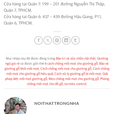
Cửa hàng tại Quận 7: 199 – 201 đường Nguyễn Thị Thập,
Quận 7, TPHCM.
Cửa hàng tại Quận 6: 437 – 439 đường Hậu Giang, P11,
Quận 6, TPHCM.
Mục nhập này đã được đăng trong
Bảo trì và sửa chữa nội thất
,
Giường
ngủ giá rẻ
và được gắn thẻ
6 cách chống mối mọt cho giường gỗ
,
Bảo vệ
giường gỗ khỏi mối mọt
,
Cách chống mối mọt cho giường gỗ
,
Cách chống
mối mọt cho giường gỗ hiệu quả
,
Cách xử lý giường gỗ bị mối mọt
,
Giải
pháp diệt mối mọt giường gỗ
,
Mẹo chống mối mọt cho giường gỗ
,
Phòng
chống mối mọt cho đồ gỗ
,
termite control
.
NOITHATTRONGNHA