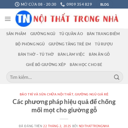
Chuyển
BLOG
MỞ CỬA 08 - 20:30
0909 354 829
đến
nội
dung
SẢN PHẨM
GIƯỜNG NGỦ
TỦ QUẦN ÁO
BÀN TRANG ĐIỂM
BỘ PHÒNG NGỦ
GIƯỜNG TẦNG TRẺ EM
TỦ RƯỢU
BÀN THỜ – TỦ THỜ
BÀN LÀM VIỆC
BÀN ĂN GỖ
GHẾ BỐ GIƯỜNG XẾP
BÀN HỌC CHO BÉ
Tìm
kiếm:
BẢO TRÌ VÀ SỬA CHỮA NỘI THẤT
,
GIƯỜNG NGỦ GIÁ RẺ
Các phương pháp hiệu quả để chống
mối mọt cho giường gỗ
ĐÃ ĐĂNG TRÊN
22 THÁNG 2, 2025
BỞI
NOITHATTRONGNHA