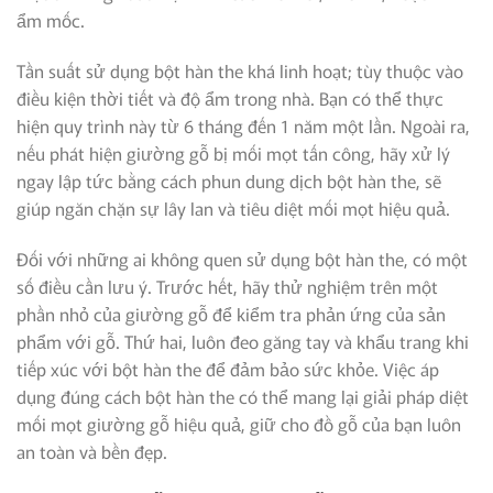
ẩm mốc.
Tần suất sử dụng bột hàn the khá linh hoạt; tùy thuộc vào
điều kiện thời tiết và độ ẩm trong nhà. Bạn có thể thực
hiện quy trình này từ 6 tháng đến 1 năm một lần. Ngoài ra,
nếu phát hiện giường gỗ bị mối mọt tấn công, hãy xử lý
ngay lập tức bằng cách phun dung dịch bột hàn the, sẽ
giúp ngăn chặn sự lây lan và tiêu diệt mối mọt hiệu quả.
Đối với những ai không quen sử dụng bột hàn the, có một
số điều cần lưu ý. Trước hết, hãy thử nghiệm trên một
phần nhỏ của giường gỗ để kiểm tra phản ứng của sản
phẩm với gỗ. Thứ hai, luôn đeo găng tay và khẩu trang khi
tiếp xúc với bột hàn the để đảm bảo sức khỏe. Việc áp
dụng đúng cách bột hàn the có thể mang lại giải pháp diệt
mối mọt giường gỗ hiệu quả, giữ cho đồ gỗ của bạn luôn
an toàn và bền đẹp.