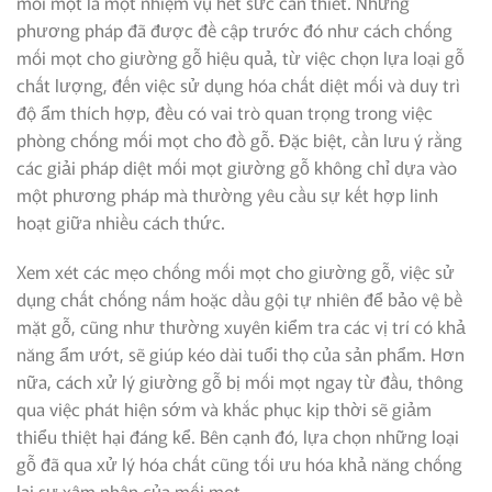
mối mọt là một nhiệm vụ hết sức cần thiết. Những
phương pháp đã được đề cập trước đó như cách chống
mối mọt cho giường gỗ hiệu quả, từ việc chọn lựa loại gỗ
chất lượng, đến việc sử dụng hóa chất diệt mối và duy trì
độ ẩm thích hợp, đều có vai trò quan trọng trong việc
phòng chống mối mọt cho đồ gỗ. Đặc biệt, cần lưu ý rằng
các giải pháp diệt mối mọt giường gỗ không chỉ dựa vào
một phương pháp mà thường yêu cầu sự kết hợp linh
hoạt giữa nhiều cách thức.
Xem xét các mẹo chống mối mọt cho giường gỗ, việc sử
dụng chất chống nấm hoặc dầu gội tự nhiên để bảo vệ bề
mặt gỗ, cũng như thường xuyên kiểm tra các vị trí có khả
năng ẩm ướt, sẽ giúp kéo dài tuổi thọ của sản phẩm. Hơn
nữa, cách xử lý giường gỗ bị mối mọt ngay từ đầu, thông
qua việc phát hiện sớm và khắc phục kịp thời sẽ giảm
thiểu thiệt hại đáng kể. Bên cạnh đó, lựa chọn những loại
gỗ đã qua xử lý hóa chất cũng tối ưu hóa khả năng chống
lại sự xâm nhập của mối mọt.