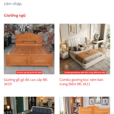
xâm nhập.
Giường ngủ
Giường gỗ gõ đỏ cao cấp MS
Combo giường bọc nệm bàn
3429
trang điểm MS 3422