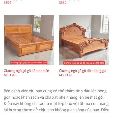
3394
3362
Giường ngủ gỗ gõ đỏ tư nhiên
Giường ngủ gỗ gõ đỏ hoàng gia
MS 3345
MS 3339
Bên cạnh việc xịt, bạn cũng có thể thấm tinh dầu lên bông
gòn hoặc khăn sạch và chà xát nhẹ nhàng lên bề mặt gỗ.
Điều này không chỉ tạo ra một lớp bảo vệ tốt mà còn mang
lại hương thơm dễ chịu cho không gian sống của bạn. Điều