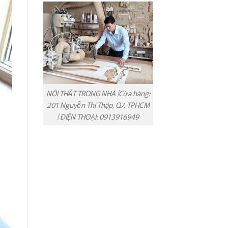
NỘI THẤT TRONG NHÀ |Cửa hàng:
201 Nguyễn Thị Thập, Q7, TPHCM
| ĐIỆN THOẠI: 0913916949