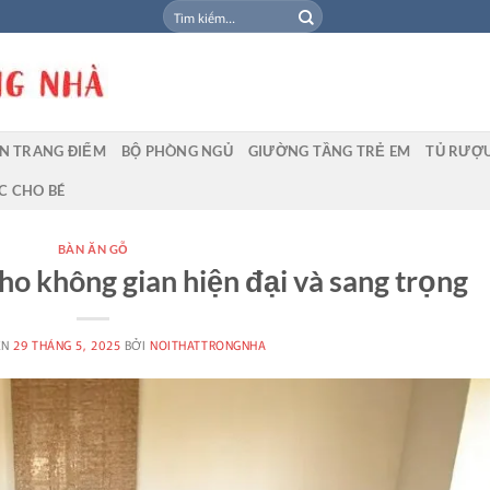
Tìm
kiếm:
N TRANG ĐIỂM
BỘ PHÒNG NGỦ
GIƯỜNG TẦNG TRẺ EM
TỦ RƯỢ
C CHO BÉ
BÀN ĂN GỖ
cho không gian hiện đại và sang trọng
ÊN
29 THÁNG 5, 2025
BỞI
NOITHATTRONGNHA