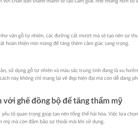
òn với chân bàn thanh mảnh sẽ tạo cảm giác nhẹ nhàng hơn so 
ỏ như vân gỗ tự nhiên, các đường cắt mượt mà sẽ tạo nên sự th
ặt hoàn thiện mịn màng để tăng thêm cảm giác sang trọng.
giản, sử dụng gỗ tự nhiên và màu sắc trung tính đang là xu hướ
cách này không chỉ mang lại vẻ đẹp hiện đại mà còn dễ dàng ph
n với ghế đồng bộ để tăng thẩm mỹ
 yếu tố quan trọng giúp tạo nên tổng thể hài hòa. Việc lựa chọn
ẩm mỹ mà còn đảm bảo sự thoải mái khi sử dụng.