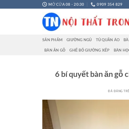
Chuyển
MỞ CỬA 08 - 20:30
0909 354 829
đến
nội
dung
SẢN PHẨM
GIƯỜNG NGỦ
TỦ QUẦN ÁO
BÀ
BÀN ĂN GỖ
GHẾ BỐ GIƯỜNG XẾP
BÀN HỌ
6 bí quyết bàn ăn gỗ 
ĐÃ ĐĂNG TR