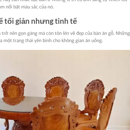
àm nổi bật màu sắc của nó.
ế tối giản nhưng tinh tế
an trở nên gọn gàng mà còn tôn lên vẻ đẹp của bàn ăn gỗ. Những
a một trạng thái yên bình cho không gian ăn uống.