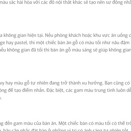
àu sắc hài hòa với các đồ nội thất khác sẽ tạo nên sự đồng nh
ủa không gian hiện tại. Nếu phòng khách hoặc khu vực ăn uống 
e hay pastel, thì một chiếc bàn ăn gỗ có màu tối như nâu đậm 
nếu không gian đã tối thì bàn ăn gỗ màu sáng sẽ giúp không gia
vy hay màu gỗ tự nhiên đang trở thành xu hướng. Bạn cũng có
óng để tạo điểm nhấn. Đặc biệt, các gam màu trung tính luôn d
.
g đến gam màu của bàn ăn. Một chiếc bàn có màu tối có thể tr
 hãy cân nhắc đặt bàn ở những vị trí có ánh sáng tự nhiên tốt