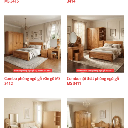
MS 3415
3414
Combo phòng ngủ gỗ vân gõ MS
Combo nội thất phòng ngủ gỗ
3412
MS 3411