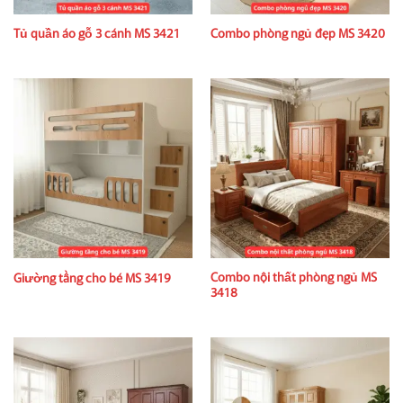
Tủ quần áo gỗ 3 cánh MS 3421
Combo phòng ngủ đẹp MS 3420
Combo nội thất phòng ngủ MS
Giường tầng cho bé MS 3419
3418