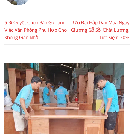
5 Bí Quyết Chọn Bàn Gỗ Làm
Ưu Đãi Hấp Dẫn Mua Ngay
Việc Văn Phòng Phù Hợp Cho
Giường Gỗ Sồi Chất Lượng,
Không Gian Nhỏ
Tiết Kiệm 20%