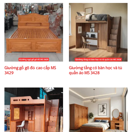
Giường gỗ gõ đỏ cao cấp MS
Giường tầng có bàn học và tủ
3429
quần áo MS 3428