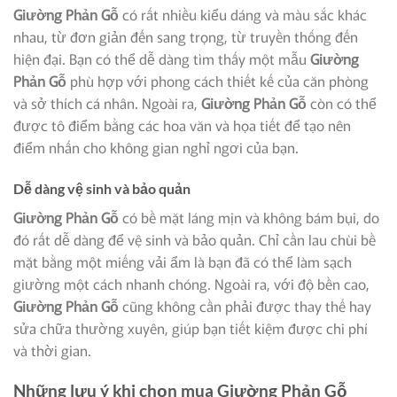
Giường Phản Gỗ
có rất nhiều kiểu dáng và màu sắc khác
nhau, từ đơn giản đến sang trọng, từ truyền thống đến
hiện đại. Bạn có thể dễ dàng tìm thấy một mẫu
Giường
Phản Gỗ
phù hợp với phong cách thiết kế của căn phòng
và sở thích cá nhân. Ngoài ra,
Giường Phản Gỗ
còn có thể
được tô điểm bằng các hoa văn và họa tiết để tạo nên
điểm nhấn cho không gian nghỉ ngơi của bạn.
Dễ dàng vệ sinh và bảo quản
Giường Phản Gỗ
có bề mặt láng mịn và không bám bụi, do
đó rất dễ dàng để vệ sinh và bảo quản. Chỉ cần lau chùi bề
mặt bằng một miếng vải ẩm là bạn đã có thể làm sạch
giường một cách nhanh chóng. Ngoài ra, với độ bền cao,
Giường Phản Gỗ
cũng không cần phải được thay thế hay
sửa chữa thường xuyên, giúp bạn tiết kiệm được chi phí
và thời gian.
Những lưu ý khi chọn mua
Giường Phản Gỗ