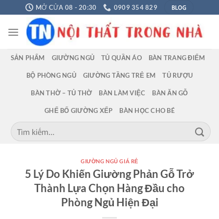
Chuyển
BLOG
MỞ CỬA 08 - 20:30
0909 354 829
đến
nội
dung
SẢN PHẨM
GIƯỜNG NGỦ
TỦ QUẦN ÁO
BÀN TRANG ĐIỂM
BỘ PHÒNG NGỦ
GIƯỜNG TẦNG TRẺ EM
TỦ RƯỢU
BÀN THỜ – TỦ THỜ
BÀN LÀM VIỆC
BÀN ĂN GỖ
GHẾ BỐ GIƯỜNG XẾP
BÀN HỌC CHO BÉ
Tìm
kiếm:
GIƯỜNG NGỦ GIÁ RẺ
5 Lý Do Khiến Giường Phản Gỗ Trở
Thành Lựa Chọn Hàng Đầu cho
Phòng Ngủ Hiện Đại