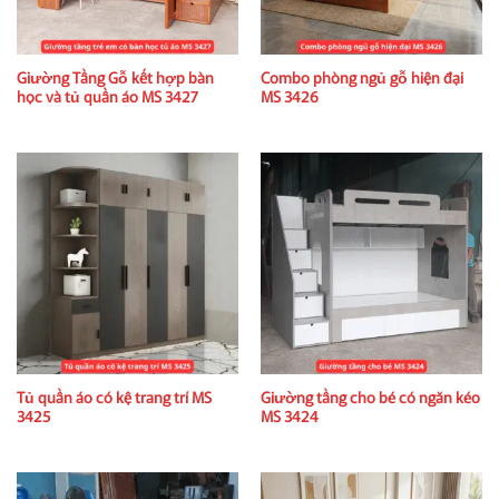
Giường Tầng Gỗ kết hợp bàn
Combo phòng ngủ gỗ hiện đại
học và tủ quần áo MS 3427
MS 3426
Tủ quần áo có kệ trang trí MS
Giường tầng cho bé có ngăn kéo
3425
MS 3424