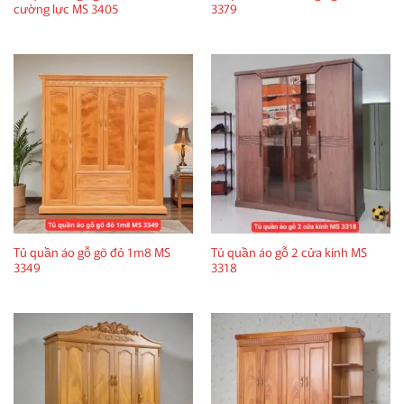
cường lực MS 3405
3379
Tủ quần áo gỗ gõ đỏ 1m8 MS
Tủ quần áo gỗ 2 cửa kính MS
3349
3318