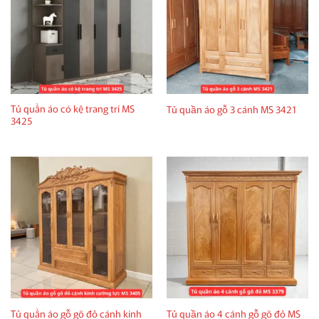
Tủ quần áo có kệ trang trí MS
Tủ quần áo gỗ 3 cánh MS 3421
3425
Tủ quần áo gỗ gõ đỏ cánh kính
Tủ quần áo 4 cánh gỗ gõ đỏ MS