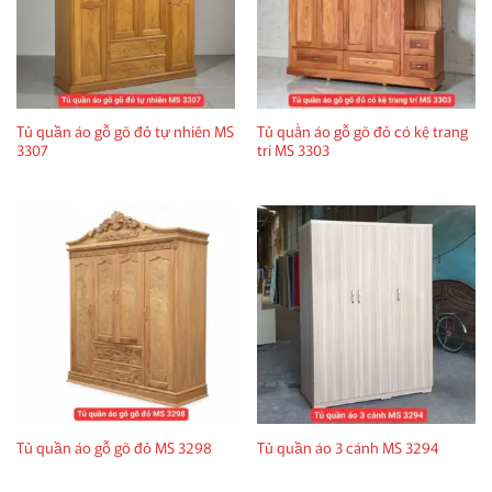
Tủ quần áo gỗ gõ đỏ tự nhiên MS
Tủ quần áo gỗ gõ đỏ có kệ trang
3307
trí MS 3303
Tủ quần áo gỗ gõ đỏ MS 3298
Tủ quần áo 3 cánh MS 3294