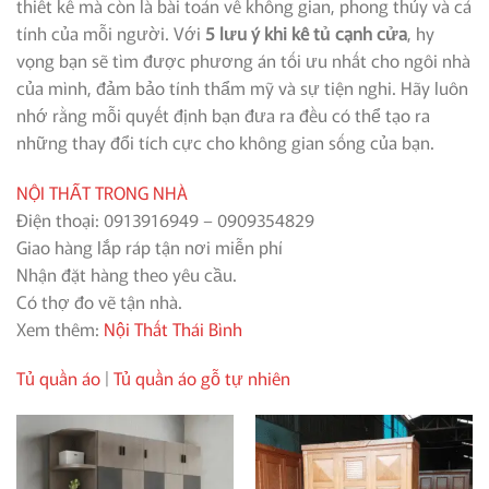
thiết kế mà còn là bài toán về không gian, phong thủy và cá
tính của mỗi người. Với
5 lưu ý khi kê tủ cạnh cửa
, hy
vọng bạn sẽ tìm được phương án tối ưu nhất cho ngôi nhà
của mình, đảm bảo tính thẩm mỹ và sự tiện nghi. Hãy luôn
nhớ rằng mỗi quyết định bạn đưa ra đều có thể tạo ra
những thay đổi tích cực cho không gian sống của bạn.
NỘI THẤT TRONG NHÀ
Điện thoại: 0913916949 – 0909354829
Giao hàng lắp ráp tận nơi miễn phí
Nhận đặt hàng theo yêu cầu.
Có thợ đo vẽ tận nhà.
Xem thêm:
Nội Thất Thái Bình
Tủ quần áo
|
Tủ quần áo gỗ tự nhiên