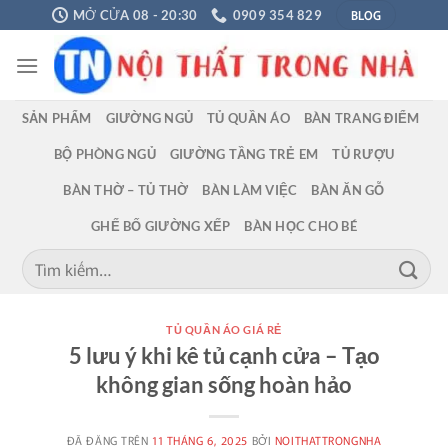
Chuyển
BLOG
MỞ CỬA 08 - 20:30
0909 354 829
đến
nội
dung
SẢN PHẨM
GIƯỜNG NGỦ
TỦ QUẦN ÁO
BÀN TRANG ĐIỂM
BỘ PHÒNG NGỦ
GIƯỜNG TẦNG TRẺ EM
TỦ RƯỢU
BÀN THỜ – TỦ THỜ
BÀN LÀM VIỆC
BÀN ĂN GỖ
GHẾ BỐ GIƯỜNG XẾP
BÀN HỌC CHO BÉ
Tìm
kiếm:
TỦ QUẦN ÁO GIÁ RẺ
5 lưu ý khi kê tủ cạnh cửa – Tạo
không gian sống hoàn hảo
ĐÃ ĐĂNG TRÊN
11 THÁNG 6, 2025
BỞI
NOITHATTRONGNHA