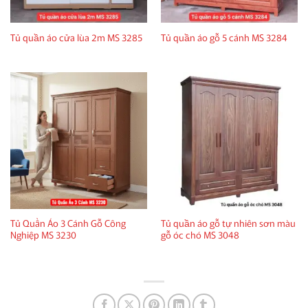
Tủ quần áo cửa lùa 2m MS 3285
Tủ quần áo gỗ 5 cánh MS 3284
Tủ Quần Áo 3 Cánh Gỗ Công
Tủ quần áo gỗ tự nhiên sơn màu
Nghiệp MS 3230
gỗ óc chó MS 3048