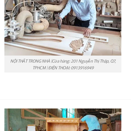
NỘI THẤT TRONG NHÀ |Cửa hàng: 201 Nguyễn Thị Thập, Q7,
TPHCM | ĐIỆN THOẠI: 0913916949