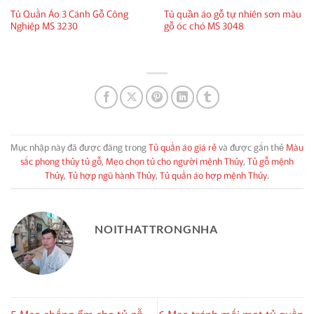
Tủ Quần Áo 3 Cánh Gỗ Công
Tủ quần áo gỗ tự nhiên sơn màu
Nghiệp MS 3230
gỗ óc chó MS 3048
Mục nhập này đã được đăng trong
Tủ quần áo giá rẻ
và được gắn thẻ
Màu
sắc phong thủy tủ gỗ
,
Mẹo chọn tủ cho người mệnh Thủy
,
Tủ gỗ mệnh
Thủy
,
Tủ hợp ngũ hành Thủy
,
Tủ quần áo hợp mệnh Thủy
.
NOITHATTRONGNHA
5 Mẹo chống ẩm cho tủ gỗ
6 Mẹo tránh mối mọt tủ quần