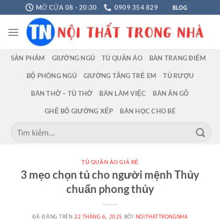
Chuyển
BLOG
MỞ CỬA 08 - 20:30
0909 354 829
đến
nội
dung
SẢN PHẨM
GIƯỜNG NGỦ
TỦ QUẦN ÁO
BÀN TRANG ĐIỂM
BỘ PHÒNG NGỦ
GIƯỜNG TẦNG TRẺ EM
TỦ RƯỢU
BÀN THỜ – TỦ THỜ
BÀN LÀM VIỆC
BÀN ĂN GỖ
GHẾ BỐ GIƯỜNG XẾP
BÀN HỌC CHO BÉ
Tìm
kiếm:
TỦ QUẦN ÁO GIÁ RẺ
3 mẹo chọn tủ cho người mệnh Thủy
chuẩn phong thủy
ĐÃ ĐĂNG TRÊN
22 THÁNG 6, 2025
BỞI
NOITHATTRONGNHA