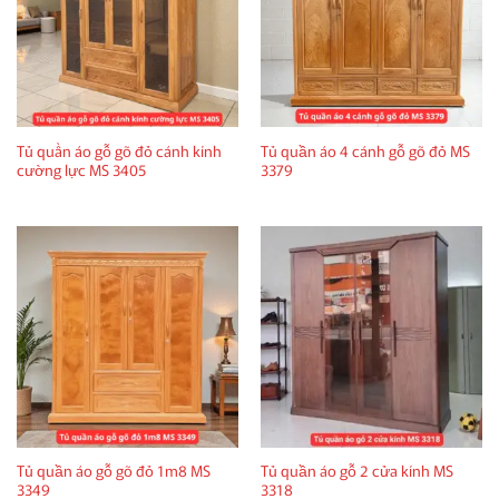
Tủ quần áo gỗ gõ đỏ cánh kính
Tủ quần áo 4 cánh gỗ gõ đỏ MS
cường lực MS 3405
3379
Tủ quần áo gỗ gõ đỏ 1m8 MS
Tủ quần áo gỗ 2 cửa kính MS
3349
3318