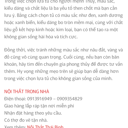
Trong việc chọn lựa tủ cho người mệnh Thủy, màu sắc,
kiểu dáng và chất liệu là ba yếu tố then chốt mà bạn cần
lưu ý. Bằng cách chọn tủ có màu sắc như đen, xanh dương
hoặc xanh biển, kiểu dáng bo tròn mềm mại, cùng với chất
liệu gỗ kết hợp kính hoặc kim loại, bạn có thể tạo ra một
không gian sống hài hòa và tích cực.
Đồng thời, việc tránh những màu sắc như nâu đất, vàng và
đỏ cũng vô cùng quan trọng. Cuối cùng, nếu bạn còn băn
khoăn, hãy tìm đến chuyên gia phong thủy để được tư vấn
thêm. Hy vọng những mẹo trên sẽ giúp bạn dễ dàng hơn
trong việc chọn lựa tủ cho không gian sống của mình.
NỘI THẤT TRONG NHÀ
Điện thoại: 0913916949 – 0909354829
Giao hàng lắp ráp tận nơi miễn phí
Nhận đặt hàng theo yêu cầu.
Có thợ đo vẽ tận nhà.
Xem thêm:
Nội Thất Thái Bình