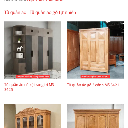
Tủ quần áo
|
Tủ quần áo gỗ tự nhiên
Tủ quần áo có kệ trang trí MS
Tủ quần áo gỗ 3 cánh MS 3421
3425