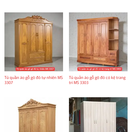
Tủ quần áo gỗ gõ đỏ tự nhiên MS
Tủ quần áo gỗ gõ đỏ có kệ trang
3307
trí MS 3303