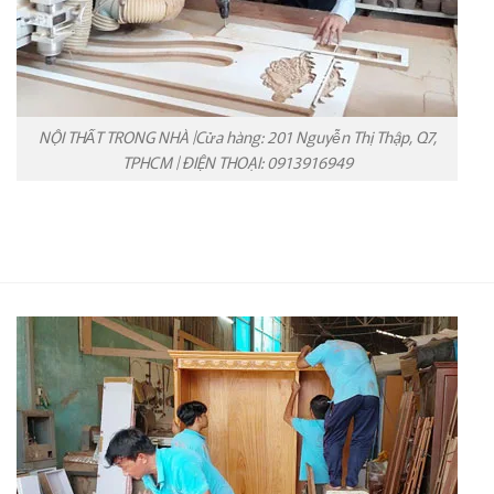
NỘI THẤT TRONG NHÀ |Cửa hàng: 201 Nguyễn Thị Thập, Q7,
TPHCM | ĐIỆN THOẠI: 0913916949