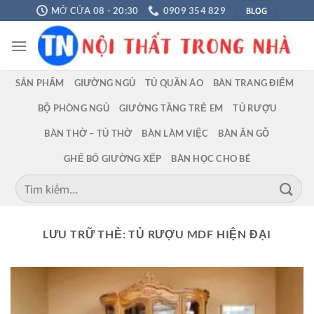
Chuyển
BLOG
MỞ CỬA 08 - 20:30
0909 354 829
đến
nội
dung
SẢN PHẨM
GIƯỜNG NGỦ
TỦ QUẦN ÁO
BÀN TRANG ĐIỂM
BỘ PHÒNG NGỦ
GIƯỜNG TẦNG TRẺ EM
TỦ RƯỢU
BÀN THỜ – TỦ THỜ
BÀN LÀM VIỆC
BÀN ĂN GỖ
GHẾ BỐ GIƯỜNG XẾP
BÀN HỌC CHO BÉ
Tìm
kiếm:
LƯU TRỮ THẺ:
TỦ RƯỢU MDF HIỆN ĐẠI