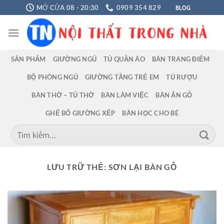
Chuyển
BLOG
MỞ CỬA 08 - 20:30
0909 354 829
đến
nội
dung
SẢN PHẨM
GIƯỜNG NGỦ
TỦ QUẦN ÁO
BÀN TRANG ĐIỂM
BỘ PHÒNG NGỦ
GIƯỜNG TẦNG TRẺ EM
TỦ RƯỢU
BÀN THỜ – TỦ THỜ
BÀN LÀM VIỆC
BÀN ĂN GỖ
GHẾ BỐ GIƯỜNG XẾP
BÀN HỌC CHO BÉ
Tìm
kiếm:
LƯU TRỮ THẺ:
SƠN LẠI BÀN GỖ