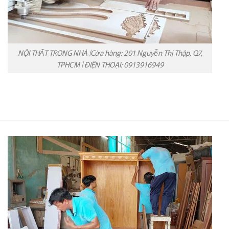
NỘI THẤT TRONG NHÀ |Cửa hàng: 201 Nguyễn Thị Thập, Q7,
TPHCM | ĐIỆN THOẠI: 0913916949