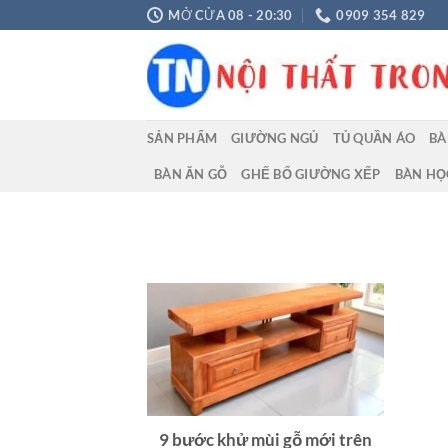
Chuyển
MỞ CỬA 08 - 20:30
0909 354 829
đến
nội
dung
SẢN PHẨM
GIƯỜNG NGỦ
TỦ QUẦN ÁO
BÀ
BÀN ĂN GỖ
GHẾ BỐ GIƯỜNG XẾP
BÀN HỌ
9 bước khử mùi gỗ mới trên