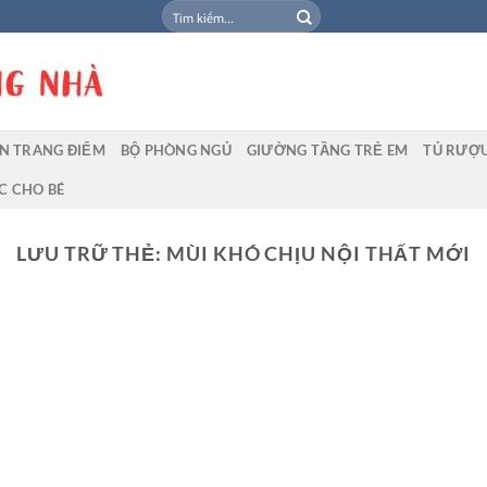
Tìm
kiếm:
N TRANG ĐIỂM
BỘ PHÒNG NGỦ
GIƯỜNG TẦNG TRẺ EM
TỦ RƯỢ
C CHO BÉ
LƯU TRỮ THẺ:
MÙI KHÓ CHỊU NỘI THẤT MỚI