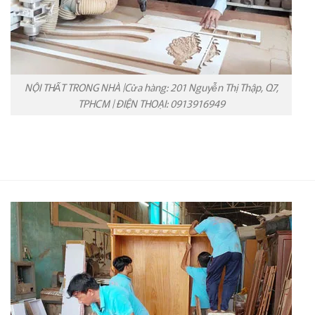
NỘI THẤT TRONG NHÀ |Cửa hàng: 201 Nguyễn Thị Thập, Q7,
TPHCM | ĐIỆN THOẠI: 0913916949