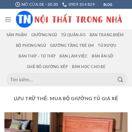
Chuyển
BLOG
MỞ CỬA 08 - 20:30
0909 354 829
đến
nội
dung
SẢN PHẨM
GIƯỜNG NGỦ
TỦ QUẦN ÁO
BÀN TRANG ĐIỂM
BỘ PHÒNG NGỦ
GIƯỜNG TẦNG TRẺ EM
TỦ RƯỢU
BÀN THỜ – TỦ THỜ
BÀN LÀM VIỆC
BÀN ĂN GỖ
GHẾ BỐ GIƯỜNG XẾP
BÀN HỌC CHO BÉ
Tìm
kiếm:
LƯU TRỮ THẺ:
MUA BỘ GIƯỜNG TỦ GIÁ RẺ