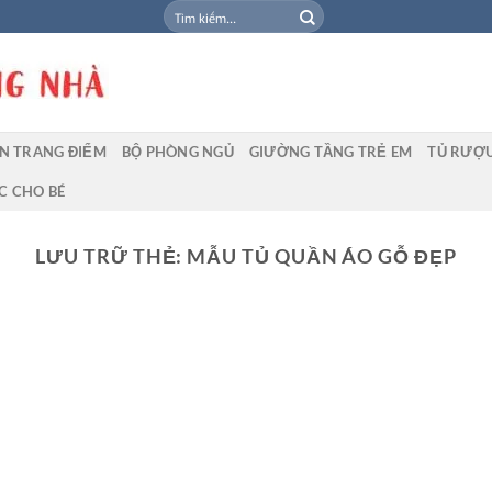
Tìm
kiếm:
N TRANG ĐIỂM
BỘ PHÒNG NGỦ
GIƯỜNG TẦNG TRẺ EM
TỦ RƯỢ
C CHO BÉ
LƯU TRỮ THẺ:
MẪU TỦ QUẦN ÁO GỖ ĐẸP