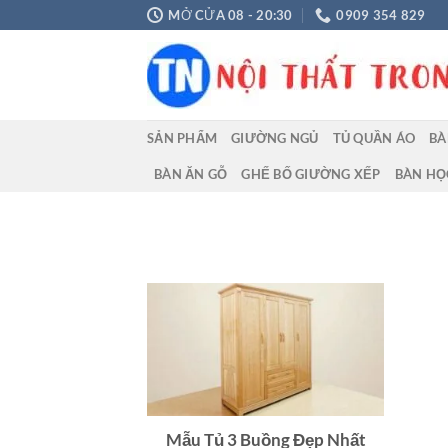
Chuyển
MỞ CỬA 08 - 20:30
0909 354 829
đến
nội
dung
SẢN PHẨM
GIƯỜNG NGỦ
TỦ QUẦN ÁO
BÀ
BÀN ĂN GỖ
GHẾ BỐ GIƯỜNG XẾP
BÀN HỌ
Mẫu Tủ 3 Buồng Đẹp Nhất