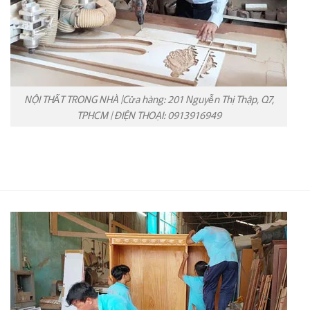
NỘI THẤT TRONG NHÀ |Cửa hàng: 201 Nguyễn Thị Thập, Q7,
TPHCM | ĐIỆN THOẠI: 0913916949