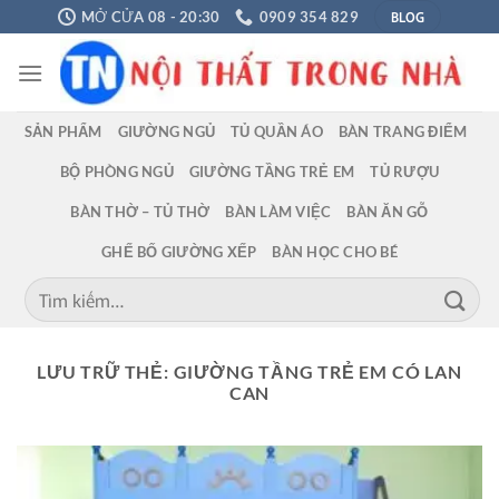
Chuyển
BLOG
MỞ CỬA 08 - 20:30
0909 354 829
đến
nội
dung
SẢN PHẨM
GIƯỜNG NGỦ
TỦ QUẦN ÁO
BÀN TRANG ĐIỂM
BỘ PHÒNG NGỦ
GIƯỜNG TẦNG TRẺ EM
TỦ RƯỢU
BÀN THỜ – TỦ THỜ
BÀN LÀM VIỆC
BÀN ĂN GỖ
GHẾ BỐ GIƯỜNG XẾP
BÀN HỌC CHO BÉ
Tìm
kiếm:
LƯU TRỮ THẺ:
GIƯỜNG TẦNG TRẺ EM CÓ LAN
CAN