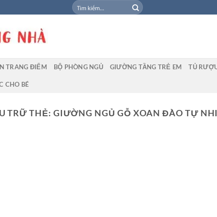
Tìm
kiếm:
N TRANG ĐIỂM
BỘ PHÒNG NGỦ
GIƯỜNG TẦNG TRẺ EM
TỦ RƯỢ
C CHO BÉ
U TRỮ THẺ:
GIƯỜNG NGỦ GỖ XOAN ĐÀO TỰ NH