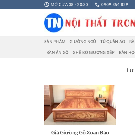
Chuyển
MỞ CỬA 08 - 20:30
0909 354 829
đến
nội
dung
SẢN PHẨM
GIƯỜNG NGỦ
TỦ QUẦN ÁO
BÀ
BÀN ĂN GỖ
GHẾ BỐ GIƯỜNG XẾP
BÀN HỌ
LƯ
Giá Giường Gỗ Xoan Đào