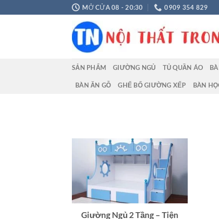
Chuyển
MỞ CỬA 08 - 20:30
0909 354 829
đến
nội
dung
SẢN PHẨM
GIƯỜNG NGỦ
TỦ QUẦN ÁO
BÀ
BÀN ĂN GỖ
GHẾ BỐ GIƯỜNG XẾP
BÀN HỌ
Giường Ngủ 2 Tầng – Tiện