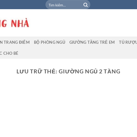
Tìm
kiếm:
N TRANG ĐIỂM
BỘ PHÒNG NGỦ
GIƯỜNG TẦNG TRẺ EM
TỦ RƯỢ
C CHO BÉ
LƯU TRỮ THẺ:
GIƯỜNG NGỦ 2 TẦNG