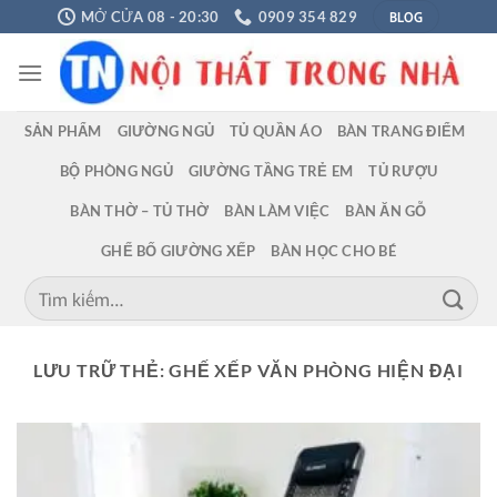
Chuyển
BLOG
MỞ CỬA 08 - 20:30
0909 354 829
đến
nội
dung
SẢN PHẨM
GIƯỜNG NGỦ
TỦ QUẦN ÁO
BÀN TRANG ĐIỂM
BỘ PHÒNG NGỦ
GIƯỜNG TẦNG TRẺ EM
TỦ RƯỢU
BÀN THỜ – TỦ THỜ
BÀN LÀM VIỆC
BÀN ĂN GỖ
GHẾ BỐ GIƯỜNG XẾP
BÀN HỌC CHO BÉ
Tìm
kiếm:
LƯU TRỮ THẺ:
GHẾ XẾP VĂN PHÒNG HIỆN ĐẠI