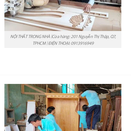
NỘI THẤT TRONG NHÀ |Cửa hàng: 201 Nguyễn Thị Thập, Q7,
TPHCM | ĐIỆN THOẠI: 0913916949