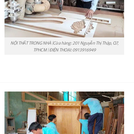
NỘI THẤT TRONG NHÀ |Cửa hàng: 201 Nguyễn Thị Thập, Q7,
TPHCM | ĐIỆN THOẠI: 0913916949