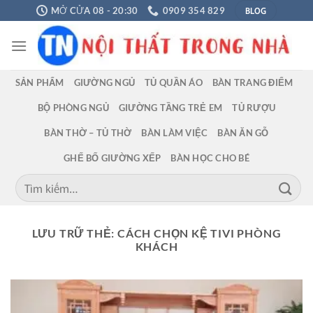
Chuyển
BLOG
MỞ CỬA 08 - 20:30
0909 354 829
đến
nội
dung
SẢN PHẨM
GIƯỜNG NGỦ
TỦ QUẦN ÁO
BÀN TRANG ĐIỂM
BỘ PHÒNG NGỦ
GIƯỜNG TẦNG TRẺ EM
TỦ RƯỢU
BÀN THỜ – TỦ THỜ
BÀN LÀM VIỆC
BÀN ĂN GỖ
GHẾ BỐ GIƯỜNG XẾP
BÀN HỌC CHO BÉ
Tìm
kiếm:
LƯU TRỮ THẺ:
CÁCH CHỌN KỆ TIVI PHÒNG
KHÁCH